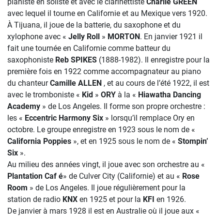
pianiste en soliste et avec le clarinettiste
Charlie GREEN
avec lequel il tourne en Californie et au Mexique vers 1920.
À Tijuana, il joue de la batterie, du saxophone et du
xylophone avec «
Jelly Roll
»
MORTON
. En janvier 1921 il
fait une tournée en Californie comme batteur du
saxophoniste
Reb SPIKES
(1888-1982). Il enregistre pour la
première fois en 1922 comme accompagnateur au piano
du chanteur
Camille ALLEN
, et au cours de l’été 1922, il est
avec le tromboniste «
Kid
»
ORY
à la «
Hiawatha Dancing
Academy
» de Los Angeles. Il forme son propre orchestre :
les «
Eccentric Harmony Six
» lorsqu’il remplace Ory en
octobre. Le groupe enregistre en 1923 sous le nom de «
California Poppies
», et en 1925 sous le nom de «
Stompin’
Six
».
Au milieu des années vingt, il joue avec son orchestre au «
Plantation Caf é
» de Culver City (Californie) et au «
Rose
Room
» de Los Angeles. Il joue régulièrement pour la
station de radio
KNX
en 1925 et pour la
KFI
en 1926.
De janvier à mars 1928 il est en Australie où il joue aux «