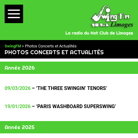
SwingFM
> Photos Concerts et Actualités
PHOTOS CONCERTS ET ACTUALITÉS
Année 2026
09/03/2026
– ‘THE THREE SWINGIN’ TENORS’
19/01/2026
– ‘PARIS WASHBOARD SUPERSWING’
Année 2025