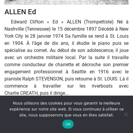
ALLEN Ed
Edward Clifton « Ed » ALLEN (Trompettiste) Né à
Nashville (Tennessee) le 15 décembre 1897 Décédé à New
York City le 28 janvier 1974 Sa famille se rend à St. Louis
en 1904. À l’âge de dix ans, il étudie le piano puis se
spécialise au cornet. Au début de son adolescence, il joue
avec un orchestre militaire local. Par la suite il travaille
comme conducteur de charrette et décroche son premier
engagement professionnel à Seattle en 1916 avec le
pianiste Ralph STEVENSON, puis retourne à St. LOUIS. Là il
commence à travailler sur les riverboats avec
Charlie CREATH, puis il dirige...
Nous utilisons des cookies pour vous garantir la meilleure
Lire plus
expérience sur notre site web. Si vous continuez à utiliser ce
site, nous supposerons que vous en êtes satisfait.
On Air : OLIVIER FRANC
OK
New JB