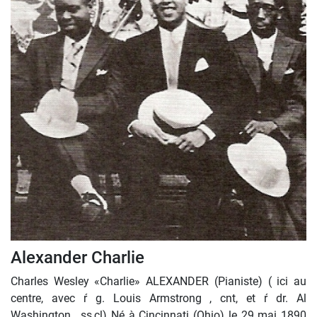
Alexander Charlie
Charles Wesley «Charlie» ALEXANDER (Pianiste) ( ici au
centre, avec ŕ g. Louis Armstrong , cnt, et ŕ dr. Al
Washington , ss,cl) Né à Cincinnati (Ohio) le 29 mai 1890