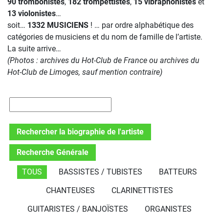
90 trombonistes
,
182 trompettistes
,
15 vibraphonistes
et
13 violonistes
…
soit…
1332 MUSICIENS
! … par ordre alphabétique des
catégories de musiciens et du nom de famille de l’artiste.
La suite arrive…
(Photos : archives du Hot-Club de France ou archives du
Hot-Club de Limoges, sauf mention contraire)
Rechercher la biographie de l'artiste
Recherche Générale
TOUS
BASSISTES / TUBISTES
BATTEURS
CHANTEUSES
CLARINETTISTES
GUITARISTES / BANJOÏSTES
ORGANISTES