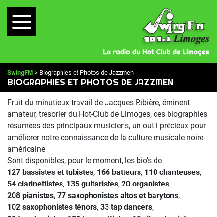
SwingFM
> Biographies et Photos de Jazzmen
BIOGRAPHIES ET PHOTOS DE JAZZMEN
Fruit du minutieux travail de Jacques Ribière, éminent
amateur, trésorier du Hot-Club de Limoges, ces biographies
résumées des principaux musiciens, un outil précieux pour
améliorer notre connaissance de la culture musicale noire-
américaine.
Sont disponibles, pour le moment, les bio’s de
127 bassistes et tubistes
,
166 batteurs
,
110 chanteuses
,
54 clarinettistes
,
135 guitaristes
,
20 organistes
,
208 pianistes
,
77 saxophonistes altos et barytons
,
102 saxophonistes ténors
,
33 tap dancers
,