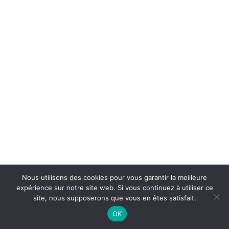
Nous utilisons des cookies pour vous garantir la meilleure
expérience sur notre site web. Si vous continuez à utiliser ce
site, nous supposerons que vous en êtes satisfait.
On Air : BENNY CARTER
OK
Plymouth rock