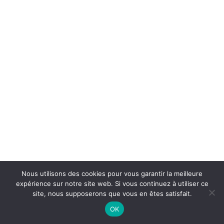
Nous utilisons des cookies pour vous garantir la meilleure
expérience sur notre site web. Si vous continuez à utiliser ce
site, nous supposerons que vous en êtes satisfait.
On Air : DUKE ELLINGTON
OK
East St. Louis Toddle-Oo