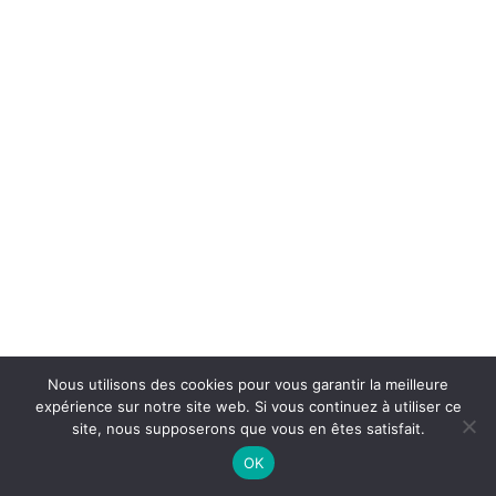
Nous utilisons des cookies pour vous garantir la meilleure
expérience sur notre site web. Si vous continuez à utiliser ce
site, nous supposerons que vous en êtes satisfait.
On Air : HARLAN LEONARD
OK
Parade of the Stompers