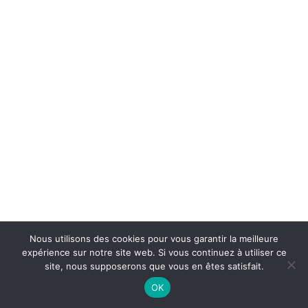
Nous utilisons des cookies pour vous garantir la meilleure
expérience sur notre site web. Si vous continuez à utiliser ce
site, nous supposerons que vous en êtes satisfait.
On Air : COLEMAN HAWKINS
OK
Don't blame me