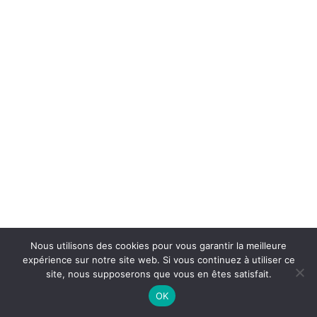
Nous utilisons des cookies pour vous garantir la meilleure
expérience sur notre site web. Si vous continuez à utiliser ce
site, nous supposerons que vous en êtes satisfait.
On Air : MICKEY BAKER
OK
She's dynamite