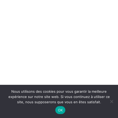
Nous utilisons des cookies pour vous garantir la meilleure
expérience sur notre site web. Si vous continuez à utiliser ce
site, nous supposerons que vous en êtes satisfait.
On Air : TEDDY WILSON
OK
Oh! lady be good