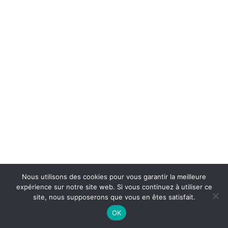
Nous utilisons des cookies pour vous garantir la meilleure
expérience sur notre site web. Si vous continuez à utiliser ce
site, nous supposerons que vous en êtes satisfait.
On Air : SLIM GAILLARD
OK
Rhythm mad