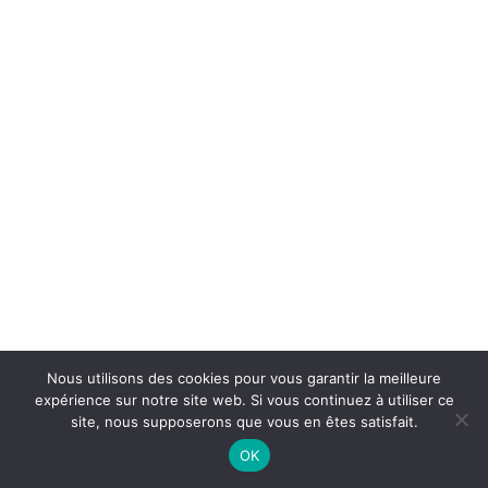
Nous utilisons des cookies pour vous garantir la meilleure
expérience sur notre site web. Si vous continuez à utiliser ce
site, nous supposerons que vous en êtes satisfait.
On Air : RALPH SUTTON & JOHNNY
VARRO
OK
It's You Or No One