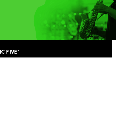
C FIVE’