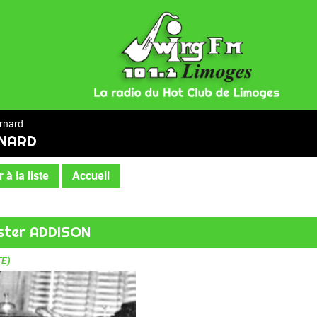
rnard
NARD
 à la liste
Accueil
ster ADDISON
TE)