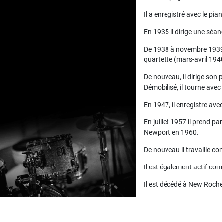
Il a enregistré avec le pia
En 1935 il dirige une séa
De 1938 à novembre 1939 i
quartette (mars-avril 194
De nouveau, il dirige son
Démobilisé, il tourne ave
En 1947, il enregistre ave
En juillet 1957 il prend pa
Newport en 1960.
De nouveau il travaille 
Il est également actif co
Il est décédé à New Roch