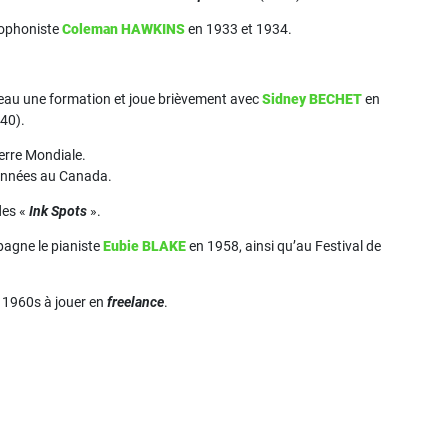
xophoniste
Coleman HAWKINS
en 1933 et 1934.
uveau une formation et joue brièvement avec
Sidney BECHET
en
40).
erre Mondiale.
années au Canada.
des «
Ink Spots
».
agne le pianiste
Eubie BLAKE
en 1958, ainsi qu’au Festival de
 1960s à jouer en
freelance
.