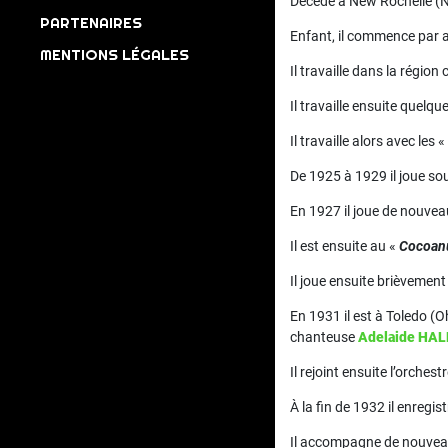
Décédé à New Rochelle (
PARTENAIRES
Enfant, il commence par a
MENTIONS LÉGALES
Il travaille dans la régio
Il travaille ensuite quelq
Il travaille alors avec les «
De 1925 à 1929 il joue s
En 1927 il joue de nouve
Il est ensuite au «
Cocoan
Il joue ensuite brièvement
En 1931 il est à Toledo (
chanteuse
Adelaide HAL
Il rejoint ensuite l’orchest
À la fin de 1932 il enregi
Il accompagne de nouve