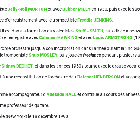
niste
Jelly-Roll MORTON
et avec
Bubber MILEY
en 1930, puis avec le sa
nce d’enregistrement avec le trompettiste
Freddie JENKINS
.
l est dans la formation du violoniste
« Stuff » SMITH
, puis dirige à no
0) et enregistre avec
Coleman HAWKINS
et avec
Louis ARMSTRONG
(19
 propre orchestre jusqu’à son incorporation dans l’armée durant la 2nd Gu
c le tromboniste
Snub MOSLEY
, puis joue en
freelance
pendant plusieurs 
c
Sidney BECHET
, et dans les années 1950s tourne avec le groupe vocal 
rt à une reconstitution de l’orchestre de <
Fletcher HENDERSON
et accomp
comme accompagnateur d’
Adelaide HALL
et continue au cours des années
mme professeur de guitare.
elle (New York) le 18 décembre 1990