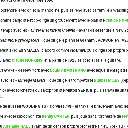
New York) le 18 décembre 1990
pprendre le violon et la mandoline, puis se rend avec sa famille à Washin
n comme banjoïste et co-dirige un groupement avec le pianiste
Claude HOP
ue temps avec les «
Oliver Blackwell’s Clowns
» avant de se rendre à New Yo
Seminole Syncopators
» que dirige le pianiste
Graham JACKSON
en 1925
ouvent avec
Ed SMALLS
, d’abord comme
sideman
, puis dirige son propre 
au avec
Claude HOPKINS
, et à partir de 1928 se spécialise à la guitare.
ut Grove
» de New York avec
Louis ARMSTRONG
avec lequel il enregistre
 avec les «
Mileage Makers
» que dirige le trompettiste
Bubber MILEY
(sep
Ohio) avec l’orchestre du saxophoniste
Milton SENIOR
, puis il travaille un
L
.
re de
Russell WOODING
au «
Connie’s Inn
» et travaille brièvement avec le
stre avec le saxophoniste
Benny CARTER
, puis joue dans l’orchestre de
Fl
au
Adelaide HALL
avant de diriger son propre orchestre à New York au «