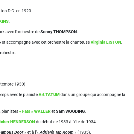
gton D.C. en 1920.
KINS
.
rk avec l’orchestre de
Sonny THOMPSON
.
 et accompagne avec cet orchestre la chanteuse
Virginia LISTON
.
orchestre.
.
tembre 1930).
 temps avec le pianiste
Art TATUM
dans un groupe qui accompagne la
s pianistes
« Fats » WALLER
et
Sam WOODING
.
etcher HENDERSON
du début de 1933 à l’été de 1934.
Famous Door
» et à l’«
Adrian’s Tap Room
» (1935).