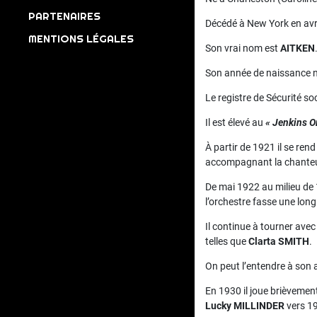
PARTENAIRES
Décédé à New York en avr
MENTIONS LÉGALES
Son vrai nom est
AITKEN
Son année de naissance n’
Le registre de Sécurité s
Il est élevé au
« Jenkins O
À partir de 1921 il se re
accompagnant la chant
De mai 1922 au milieu de
l’orchestre fasse une lon
Il continue à tourner avec
telles que
Clarta SMITH
.
On peut l’entendre à son
En 1930 il joue brièvemen
Lucky MILLINDER
vers 1