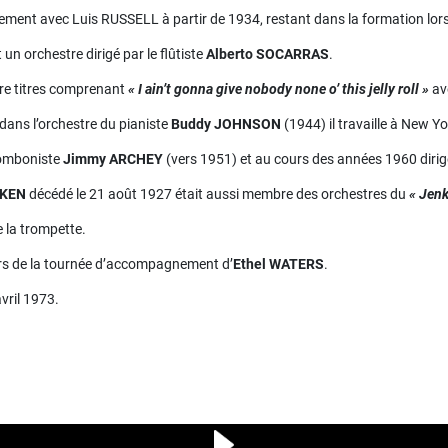
lièrement avec Luis RUSSELL à partir de 1934, restant dans la formation lo
 un orchestre dirigé par le flûtiste
Alberto SOCARRAS
.
tre titres comprenant
« I ain’t gonna give nobody none o’ this jelly roll »
av
dans l’orchestre du pianiste
Buddy JOHNSON
(1944) il travaille à New Yo
tromboniste
Jimmy ARCHEY
(vers 1951) et au cours des années 1960 dirig
IKEN
décédé le 21 août 1927 était aussi membre des orchestres du
« Jen
e la trompette.
 lors de la tournée d’accompagnement d’
Ethel WATERS
.
vril 1973.