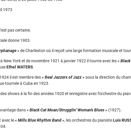
il 1973
.
est pas certaine.
ociale donne 1903.
rphanage »
de Charleston où il reçoit une large formation musicale et tour
nd à New York et de novembre 1921 à janvier 1922 il tourne avec les
« Black
euse
Ethel WATERS
.
 1924 il est membre des
« Real Jazzers of Jazz »
sous la direction du cha
gue tournée à Cuba en 1923.
 des shows à la fin des années 1920 et enregistre avec l’orchestre du pian
 avantage dans
« Black Cat Moan/Strugglin’ Woman’s Blues »
(1927).
t avec le
« Mills Blue Rhythm Band »
, les orchestres du pianiste
Luis RUS
934.