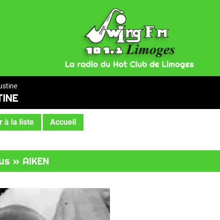
stine
TINE
 à la liste
Accueil
us » AIKEN