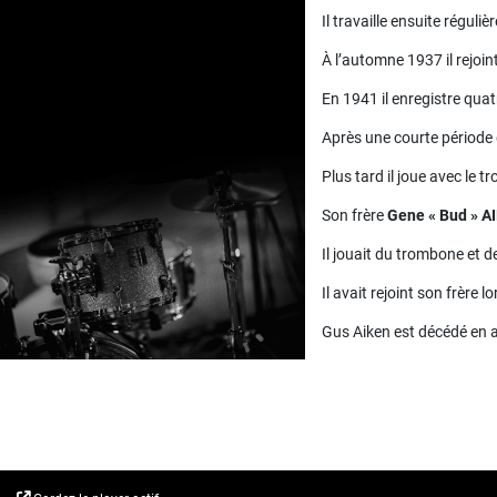
Il travaille ensuite régu
À l’automne 1937 il rejoint
En 1941 il enregistre qua
Après une courte période 
Plus tard il joue avec le 
Son frère
Gene « Bud » A
Il jouait du trombone et d
Il avait rejoint son frère
Gus Aiken est décédé en a