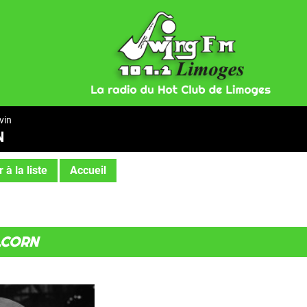
vin
N
 à la liste
Accueil
ALCORN