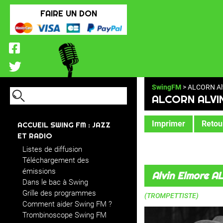
FAIRE UN DON
SwingFM
> ALCORN Al
ALCORN ALVI
Imprimer
Retour
ACCUEIL SWING FM : JAZZ
ET RADIO
Listes de diffusion
Téléchargement des
émissions
Alvin Elmore 
Dans le bac à Swing
Grille des programmes
(TROMPETTISTE)
Comment aider Swing FM ?
Trombinoscope Swing FM