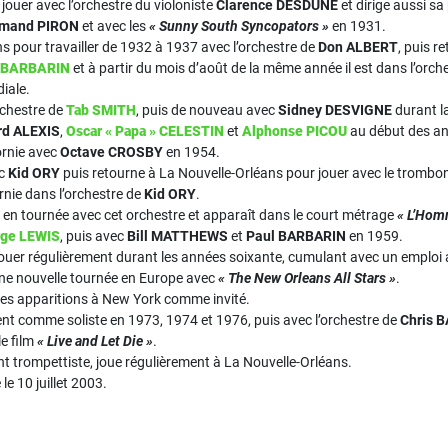
jouer avec l’orchestre du violoniste
Clarence DESDUNE
et dirige aussi sa
mand PIRON
et avec les
« Sunny South Syncopators »
en 1931.
ans pour travailler de 1932 à 1937 avec l’orchestre de
Don ALBERT
, puis r
l BARBARIN
et à partir du mois d’août de la même année il est dans l’orch
iale.
orchestre de
Tab SMITH
, puis de nouveau avec
Sidney DESVIGNE
durant l
rd ALEXIS
,
Oscar « Papa » CELESTIN
et
Alphonse PICOU
au début des an
fornie avec
Octave CROSBY
en 1954.
ec
Kid ORY
puis retourne à La Nouvelle-Orléans pour jouer avec le tromb
ornie dans l’orchestre de
Kid ORY
.
e en tournée avec cet orchestre et apparaît dans le court métrage
« L’Hom
ge LEWIS
, puis avec
Bill MATTHEWS
et
Paul BARBARIN
en 1959.
 à jouer régulièrement durant les années soixante, cumulant avec un emploi
 une nouvelle tournée en Europe avec
« The New Orleans All Stars »
.
ques apparitions à New York comme invité.
vent comme soliste en 1973, 1974 et 1976, puis avec l’orchestre de
Chris 
le film
« Live and Let Die »
.
nt trompettiste, joue régulièrement à La Nouvelle-Orléans.
le 10 juillet 2003.