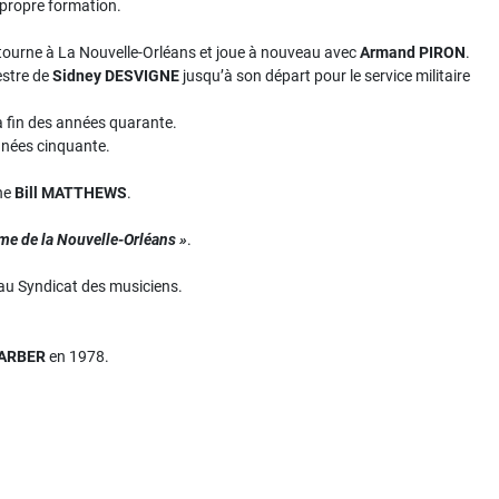
 propre formation.
etourne à La Nouvelle-Orléans et joue à nouveau avec
Armand PIRON
.
estre de
Sidney DESVIGNE
jusqu’à son départ pour le service militaire
a fin des années quarante.
nées cinquante.
one
Bill MATTHEWS
.
me de la Nouvelle-Orléans »
.
 au Syndicat des musiciens.
BARBER
en 1978.