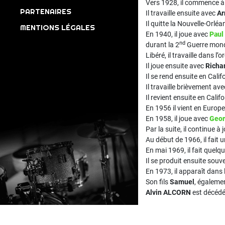
Vers 1928, il commence à 
PARTENAIRES
Il travaille ensuite avec
Ar
Il quitte la Nouvelle-Orlé
MENTIONS LÉGALES
En 1940, il joue avec
Pau
nd
durant la 2
Guerre mond
Libéré, il travaille dans l’
Il joue ensuite avec
Richa
Il se rend ensuite en Cali
Il travaille brièvement av
Il revient ensuite en Calif
En 1956 il vient en Europ
En 1958, il joue avec
Geor
Par la suite, il continue
Au début de 1966, il fait
En mai 1969, il fait quel
Il se produit ensuite sou
En 1973, il apparaît dans 
Son fils
Samuel
, égaleme
Alvin ALCORN
est décédé 