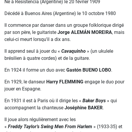
Né à Resistencia (Argentine) le 20 février 1909
Décédé à Buenos Aires (Argentine) le 10 octobre 1980
Il commence par danser dans un groupe folklorique dirigé
par son père, le guitariste
Jorge ALEMÁN MOREIRA
, mais
celui-ci meurt lorsqu’il a dix ans.
Il apprend seul à jouer du «
Cavaquinho
» (un ukulele
brésilien à quatre cordes) et de la guitare.
En 1924 il forme un duo avec
Gastón BUENO LOBO
.
En 1929, le danseur
Harry FLEMMING
engage le duo pour
jouer en Espagne.
En 1931 il est à Paris où il dirige les «
Baker Boys
» qui
accompagnent la chanteuse
Joséphine BAKER
.
Il joue alors régulièrement avec les
«
Freddy Taylor’s Swing Men From Harlem
» (1933-35) et