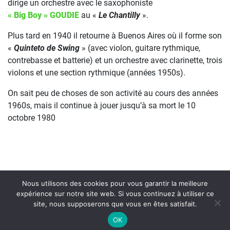
dirige un orchestre avec le saxophoniste
« Big Boy » GOUDIE
au «
Le Chantilly
».
Plus tard en 1940 il retourne à Buenos Aires où il forme son
«
Quinteto de Swing
» (avec violon, guitare rythmique,
contrebasse et batterie) et un orchestre avec clarinette, trois
violons et une section rythmique (années 1950s).
On sait peu de choses de son activité au cours des années
1960s, mais il continue à jouer jusqu’à sa mort le 10
octobre 1980
Nous utilisons des cookies pour vous garantir la meilleure
expérience sur notre site web. Si vous continuez à utiliser ce
site, nous supposerons que vous en êtes satisfait.
On Air : BELLS OF JOY
OK
Stop Right Now