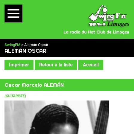
SwingFM
> Alemán Oscar
ALEMÁN OSCAR
Imprimer
Retour à la liste
Accueil
Oscar Marcelo ALEMÁN
(
GUITARISTE
)