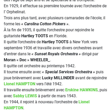
En 1929, il effectue sa première tournée avec l’orchestre de
l’ Orphelinat.
Trois ans plus tard, avec plusieurs camarades de l’école, il
forme les
« Carolina Cotton Pickers »
.
À la fin de 1935, il quitte l’orchestre pour rejoindre le
guitariste
Hartley TOOTS
en Floride.
Il quitte l’orchestre de
Hartley TOOTS
à New York vers
septembre 1936 et travaille avec divers orchestres avant
d’entrer dans le
« Sunset Royals Orchestra »
dirigé par
Moran « Doc » WHEELER_
.
Il quitte cet orchestre au printemps 1942.
Il tourne ensuite avec
« Special Services Orchestra »
puis
joue brièvement avec
Lucky MILLINDER
avant de rejoindre
Lionel HAMPTON
vers l’été 1942.
Il travaille ensuite brièvement avec
Erskine HAWKINS
, puis
avec
Sabby LEWIS
à partir de mars 1943.
En 1944, il rejoint à nouveau l’orchestre de
Lionel
HAMPTON
.