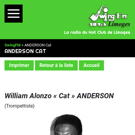
SwingFM
> ANDERSON Cat
ANDERSON CAT
Imprimer
Retour à la liste
Accueil
William Alonzo « Cat » ANDERSON
(Trompettiste)