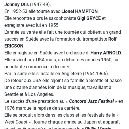
Johnny Otis
(1947-49).
En 1952-53 elle tourne avec
Lionel HAMPTON
.
Elle rencontre alors le saxophoniste
Gigi GRYCE
et
enregistre avec lui en 1955.
L’année suivante elle fait une tournée qui obtient un grand
succès en Suède avec la formation du trompettiste
Rolf
ERICSON
.
Elle enregistre en Suède avec l’orchestre d’
Harry ARNOLD
.
Elle revient aux USA mais, au début des années 1960, sa
popularité commence à décliner.
Par la suite elle s’installe en Angleterre (1964-1966).
De retour aux USA elle rejoint sa famille à Seattle et passe
une dizaine d’années loin de la musique, travaillant à
Seattle et à Los Angeles.
Le succès d’une prestation au
« Concord Jazz Festival »
en
1976 marque la reprise de sa carrière.
Elle se produit alors dans les clubs et les festivals de la
«
West Coast »
, tourne chaque année au Japon et apparaît
aussi en Europe où elle tourne avec le
« Philip Morris