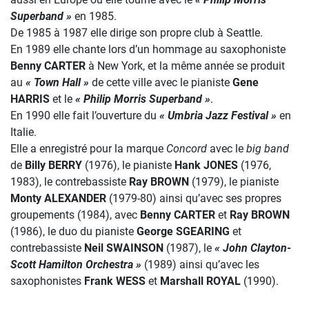
Superband »
en 1985.
De 1985 à 1987 elle dirige son propre club à Seattle.
En 1989 elle chante lors d’un hommage au saxophoniste
Benny CARTER
à New York, et la même année se produit
au
« Town Hall »
de cette ville avec le pianiste
Gene
HARRIS
et le
« Philip Morris Superband »
.
En 1990 elle fait l’ouverture du
« Umbria Jazz Festival »
en
Italie.
Elle a enregistré pour la marque
Concord
avec le
big band
de
Billy BERRY
(1976), le pianiste
Hank JONES
(1976,
1983), le contrebassiste
Ray BROWN
(1979), le pianiste
Monty ALEXANDER
(1979-80) ainsi qu’avec ses propres
groupements (1984), avec
Benny CARTER
et
Ray BROWN
(1986), le duo du pianiste
George SGEARING
et
contrebassiste
Neil SWAINSON
(1987), le
« John Clayton-
Scott Hamilton Orchestra »
(1989) ainsi qu’avec les
saxophonistes
Frank WESS
et
Marshall ROYAL
(1990).