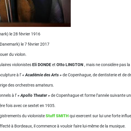
k) le 28 février 1916
Danemark) le 7 février 2017
ouer du violon.
pulaires violonistes
Eli DONDE
et
Otto LINGTON
, mais ne considère pas l
culpture à l’
« Académie des Arts »
de Copenhague, de dentisterie et de dr
dirige des orchestres amateurs.
onnels à l’
« Apollo Theater »
de Copenhague et forme l’année suivante un s
ière fois avec ce sextet en 1935.
egistrements du violoniste
Stuff SMITH
qui exercent sur lui une forte infl
ffecté à Bordeaux, il commence à vouloir faire lui-même de la musique.