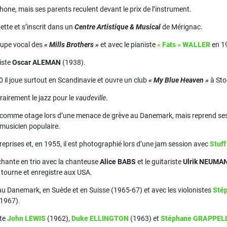
phone, mais ses parents reculent devant le prix de l’instrument.
pette et s’inscrit dans un
Centre Artistique & Musical
de Mérignac.
roupe vocal des
« Mills Brothers »
et avec le pianiste
« Fats » WALLER
en 1
riste
Oscar ALEMAN
(1938).
il joue surtout en Scandinavie et ouvre un club
« My Blue Heaven »
à Sto
airement le jazz pour le
vaudeville
.
n comme otage lors d’une menace de grève au Danemark, mais reprend ses 
 musicien populaire.
reprises et, en 1955, il est photographié lors d’une jam session avec
Stuf
 chante en trio avec la chanteuse
Alice BABS
et le guitariste
Ulrik NEUMA
tourne et enregistre aux USA.
u Danemark, en Suède et en Suisse (1965-67) et avec les violonistes
Sté
1967).
ste
John LEWIS
(1962),
Duke ELLINGTON
(1963) et
Stéphane GRAPPEL