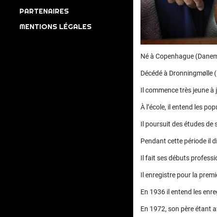
PARTENAIRES
MENTIONS LÉGALES
Né à Copenhague (Danemar
Décédé à Dronningmølle (
Il commence très jeune à j
À l’école, il entend les po
Il poursuit des études de s
Pendant cette période il 
Il fait ses débuts professi
Il enregistre pour la prem
En 1936 il entend les enr
En 1972, son père étant a