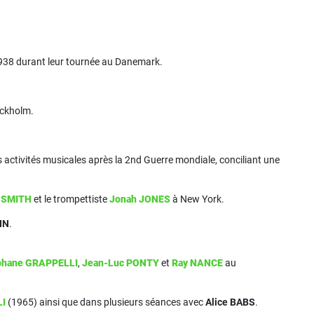
938 durant leur tournée au Danemark.
ckholm.
activités musicales après la 2nd Guerre mondiale, conciliant une
f SMITH
et le trompettiste
Jonah JONES
à New York.
NN
.
phane GRAPPELLI
,
Jean-Luc PONTY
et
Ray NANCE
au
LI
(1965) ainsi que dans plusieurs séances avec
Alice BABS
.