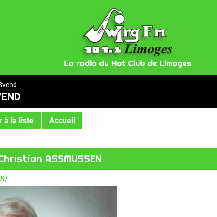
Svend
VEND
 à la liste
Accueil
 Christian ASSMUSSEN
R)