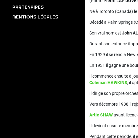
(Photo
Pierre LAPIJOVE
PARTENAIRES
Né à Toronto (Canada) le
MENTIONS LÉGALES
Décédé à Palm Springs (Cal
Son vrai nom est
John A
Durant son enfance il ap
En 1929 il se rend à New Y
En 1931 il gagne une bour
Il commence ensuite à jou
Coleman HAWKINS
, il 
Il dirige son propre orche
Vers décembre 1938 il rejo
Artie SHAW
ayant licenci
Il devient ensuite membre
Pendant cette période, il 