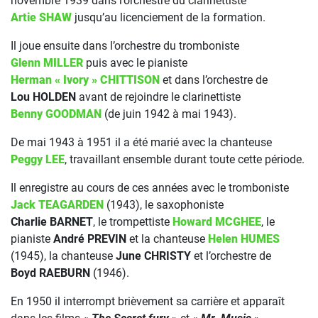
novembre 1939 dans l’orchestre du clarinettiste
Artie SHAW
jusqu’au licenciement de la formation.
Il joue ensuite dans l’orchestre du tromboniste
Glenn MILLER
puis avec le pianiste
Herman « Ivory » CHITTISON
et dans l’orchestre de
Lou HOLDEN
avant de rejoindre le clarinettiste
Benny GOODMAN
(de juin 1942 à mai 1943).
De mai 1943 à 1951 il a été marié avec la chanteuse
Peggy LEE
, travaillant ensemble durant toute cette période.
Il enregistre au cours de ces années avec le tromboniste
Jack TEAGARDEN
(1943), le saxophoniste
Charlie BARNET
, le trompettiste
Howard MCGHEE
, le
pianiste
André PREVIN
et la chanteuse
Helen HUMES
(1945), la chanteuse
June CHRISTY
et l’orchestre de
Boyd RAEBURN
(1946).
En 1950 il interrompt brièvement sa carrière et apparaît