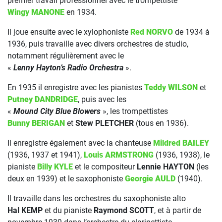
premier travail professionnel avec le trompettiste
Wingy MANONE
en 1934.
Il joue ensuite avec le xylophoniste
Red NORVO
de 1934 à
1936, puis travaille avec divers orchestres de studio,
notamment régulièrement avec le
«
Lenny Hayton’s Radio Orchestra
».
En 1935 il enregistre avec les pianistes
Teddy WILSON
et
Putney DANDRIDGE
, puis avec les
«
Mound City Blue Blowers
», les trompettistes
Bunny BERIGAN
et
Stew PLETCHER
(tous en 1936).
Il enregistre également avec la chanteuse
Mildred BAILEY
(1936, 1937 et 1941),
Louis ARMSTRONG
(1936, 1938), le
pianiste
Billy KYLE
et le compositeur
Lennie HAYTON
(les
deux en 1939) et le saxophoniste
Georgie AULD
(1940).
Il travaille dans les orchestres du saxophoniste alto
Hal KEMP
et du pianiste
Raymond SCOTT
, et à partir de