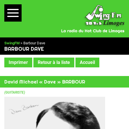
SwingFM
> Barbour Dave
BARBOUR DAVE
Imprimer
Retour à la liste
Accueil
David Michael « Dave » BARBOUR
(GUITARISTE)