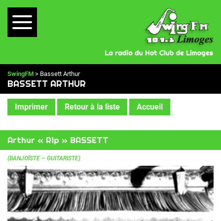
SwingFM
> Bassett Arthur
BASSETT ARTHUR
Imprimer
Retour à la liste
Accueil
Arthur « Rip » BASSETT
(BANJOÏSTE – GUITARISTE)