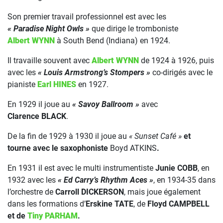
Son premier travail professionnel est avec les
« Paradise Night Owls »
que dirige le tromboniste
Albert WYNN
à South Bend (Indiana) en 1924.
Il travaille souvent avec
Albert WYNN
de 1924 à 1926, puis
avec les
« Louis Armstrong’s Stompers »
co-dirigés avec le
pianiste
Earl HINES
en 1927.
En 1929 il joue au
« Savoy Ballroom »
avec
Clarence BLACK
.
De la fin de 1929 à 1930 il joue au
« Sunset Café »
et
tourne avec le saxophoniste
Boyd ATKINS
.
En 1931 il est avec le multi instrumentiste
Junie COBB
, en
1932 avec les
« Ed Carry’s Rhythm Aces »
, en 1934-35 dans
l’orchestre de
Carroll DICKERSON
, mais joue également
dans les formations d’
Erskine TATE
, de
Floyd CAMPBELL
et de
Tiny PARHAM
.