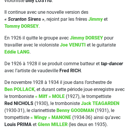
violoniste
Billy LUSTIG
.
Il continue avec une nouvelle version des
« Scranton Sirens »
, rejoint par les frères
Jimmy
et
Tommy DORSEY
.
En 1926 il quitte le groupe avec
Jimmy DORSEY
pour
travailler avec le violoniste
Joe VENUTI
et le guitariste
Eddie LANG
.
De 1926 à 1928 il se produit comme batteur et
tap-dancer
avec l’artiste de vaudeville
Fred RICH
.
De novembre 1928 à 1934 il joue dans l’orchestre de
Ben POLLACK
, et durant cette période joue enregistre avec
le tromboniste
« Miff » MOLE
(1927), le trompettiste
Red NICHOLS
(1930), le tromboniste
Jack TEAGARDEN
(1930-31), le clarinettiste
Benny GOODMAN
(1931), le
trompettiste
« Wingy » MANONE
(1934-36) ainsi qu’avec
Louis PRIMA
et
Glenn MILLER
(les deux en 1935).