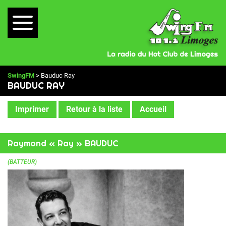
SwingFM
> Bauduc Ray
BAUDUC RAY
Imprimer
Retour à la liste
Accueil
Raymond « Ray » BAUDUC
(BATTEUR)