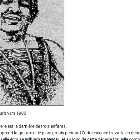
uri) vers 1900
 elle est la dernière de trois enfants.
pprend la guitare et le piano, mais pendant l’adolescence travaille en deh
0 elle épouse
William BEAMAN
, et au long de cette décade travaille co