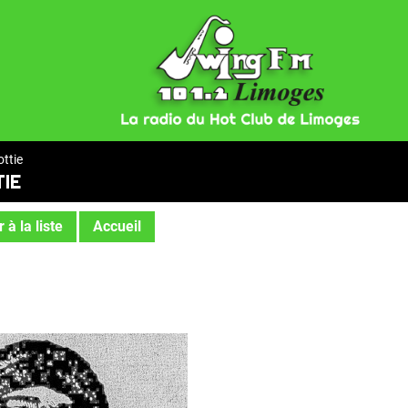
ttie
IE
 à la liste
Accueil