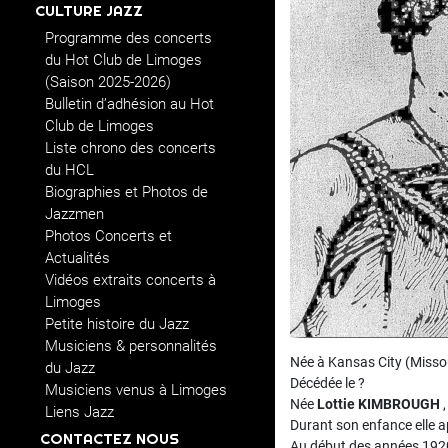
CULTURE JAZZ
Programme des concerts
du Hot Club de Limoges
(Saison 2025-2026)
Bulletin d’adhésion au Hot
Club de Limoges
Liste chrono des concerts
du HCL
Biographies et Photos de
Jazzmen
Photos Concerts et
Actualités
Vidéos extraits concerts à
Limoges
Petite histoire du Jazz
Musiciens & personnalités
Née à Kansas City (Misso
du Jazz
Décédée le ?
Musiciens venus à Limoges
Née
Lottie KIMBROUGH
,
Liens Jazz
Durant son enfance elle a
CONTACTEZ NOUS
Au début des années 192