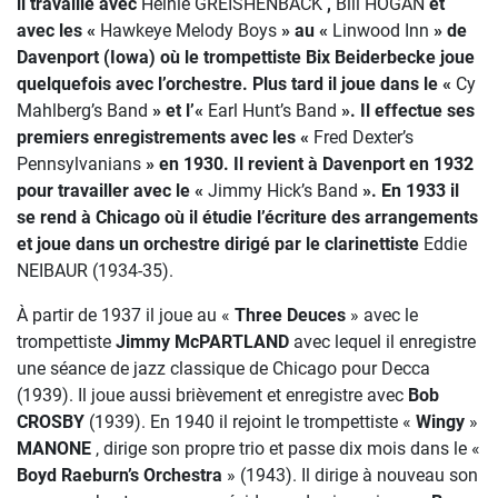
il travaille avec
Heinie GREISHENBACK
,
Bill HOGAN
et
avec les «
Hawkeye Melody Boys
» au «
Linwood Inn
» de
Davenport (Iowa) où le trompettiste Bix Beiderbecke joue
quelquefois avec l’orchestre. Plus tard il joue dans le «
Cy
Mahlberg’s Band
» et l’«
Earl Hunt’s Band
». Il effectue ses
premiers enregistrements avec les «
Fred Dexter’s
Pennsylvanians
» en 1930. Il revient à Davenport en 1932
pour travailler avec le «
Jimmy Hick’s Band
». En 1933 il
se rend à Chicago où il étudie l’écriture des arrangements
et joue dans un orchestre dirigé par le clarinettiste
Eddie
NEIBAUR (1934-35).
À partir de 1937 il joue au «
Three Deuces
» avec le
trompettiste
Jimmy McPARTLAND
avec lequel il enregistre
une séance de jazz classique de Chicago pour Decca
(1939). Il joue aussi brièvement et enregistre avec
Bob
CROSBY
(1939). En 1940 il rejoint le trompettiste «
Wingy
»
MANONE
, dirige son propre trio et passe dix mois dans le «
Boyd Raeburn’s Orchestra
» (1943). Il dirige à nouveau son