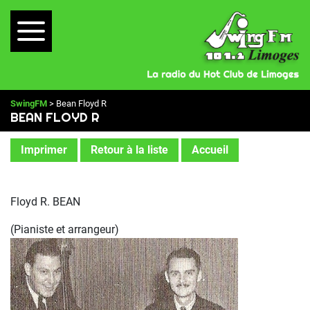
SwingFM
> Bean Floyd R
BEAN FLOYD R
Imprimer
Retour à la liste
Accueil
Floyd R. BEAN
(Pianiste et arrangeur)