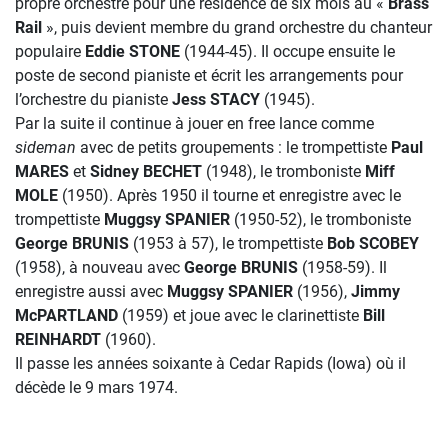
propre orchestre pour une résidence de six mois au «
Brass
Rail
», puis devient membre du grand orchestre du chanteur
populaire
Eddie STONE
(1944-45). Il occupe ensuite le
poste de second pianiste et écrit les arrangements pour
l’orchestre du pianiste
Jess STACY
(1945).
Par la suite il continue à jouer en free lance comme
sideman
avec de petits groupements : le trompettiste
Paul
MARES
et
Sidney BECHET
(1948), le tromboniste
Miff
MOLE
(1950). Après 1950 il tourne et enregistre avec le
trompettiste
Muggsy SPANIER
(1950-52), le tromboniste
George BRUNIS
(1953 à 57), le trompettiste
Bob SCOBEY
(1958), à nouveau avec
George BRUNIS
(1958-59). Il
enregistre aussi avec
Muggsy SPANIER
(1956),
Jimmy
McPARTLAND
(1959) et joue avec le clarinettiste
Bill
REINHARDT
(1960).
Il passe les années soixante à Cedar Rapids (Iowa) où il
décède le 9 mars 1974.