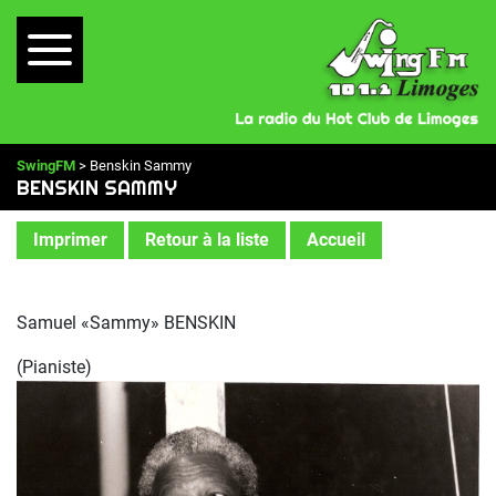
SwingFM
> Benskin Sammy
BENSKIN SAMMY
Imprimer
Retour à la liste
Accueil
Samuel «Sammy» BENSKIN
(Pianiste)