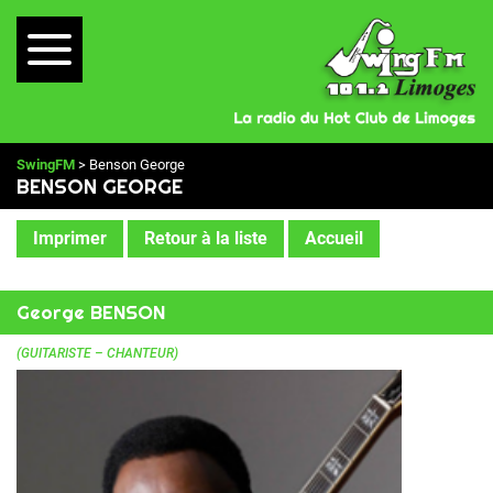
SwingFM
> Benson George
BENSON GEORGE
Imprimer
Retour à la liste
Accueil
George BENSON
(GUITARISTE – CHANTEUR)