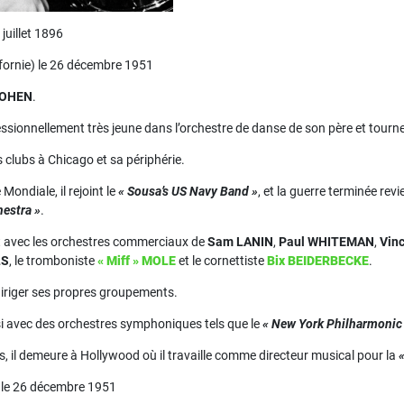
 juillet 1896
fornie) le 26 décembre 1951
COHEN
.
ssionnellement très jeune dans l’orchestre de danse de son père et tourn
es clubs à Chicago et sa périphérie.
Mondiale, il rejoint le
« Sousa’s US Navy Band »
, et la guerre terminée rev
estra »
.
t avec les orchestres commerciaux de
Sam LANIN
,
Paul WHITEMAN
,
Vin
LS
, le tromboniste
« Miff » MOLE
et le cornettiste
Bix BEIDERBECKE
.
 diriger ses propres groupements.
ssi avec des orchestres symphoniques tels que le
« New York Philharmonic 
s, il demeure à Hollywood où il travaille comme directeur musical pour la
d le 26 décembre 1951