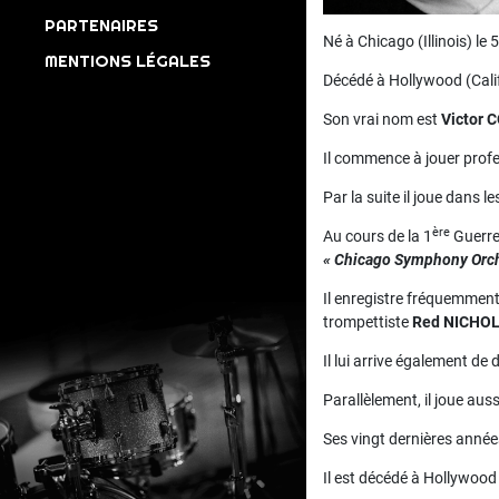
PARTENAIRES
Né à Chicago (Illinois) le 5
MENTIONS LÉGALES
Décédé à Hollywood (Cali
Son vrai nom est
Victor 
Il commence à jouer profe
Par la suite il joue dans l
ère
Au cours de la 1
Guerre 
« Chicago Symphony Orch
Il enregistre fréquemmen
trompettiste
Red NICHO
Il lui arrive également de
Parallèlement, il joue au
Ses vingt dernières année
Il est décédé à Hollywoo