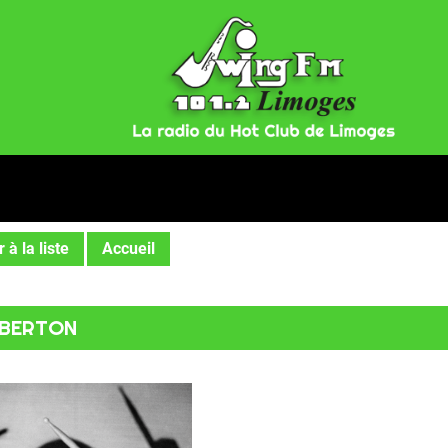
 à la liste
Accueil
» BERTON