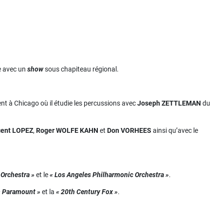
e avec un
show
sous chapiteau régional.
ient à Chicago où il étudie les percussions avec
Joseph ZETTLEMAN
du
cent LOPEZ
,
Roger WOLFE KAHN
et
Don VORHEES
ainsi qu’avec le
Orchestra »
et le
« Los Angeles Philharmonic Orchestra »
.
« Paramount »
et la
« 20th Century Fox »
.