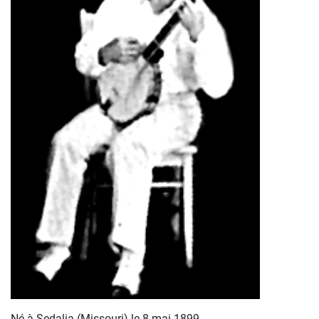
Né à Sedalia (Missouri) le 8 mai 1899