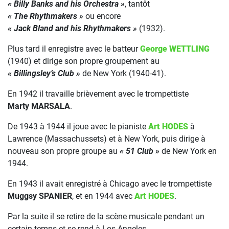
« Billy Banks and his Orchestra »
, tantôt
« The Rhythmakers »
ou encore
« Jack Bland and his Rhythmakers »
(1932).
Plus tard il enregistre avec le batteur
George WETTLING
(1940) et dirige son propre groupement au
« Billingsley’s Club »
de New York (1940-41).
En 1942 il travaille brièvement avec le trompettiste
Marty MARSALA
.
De 1943 à 1944 il joue avec le pianiste
Art HODES
à
Lawrence (Massachussets) et à New York, puis dirige à
nouveau son propre groupe au
« 51 Club »
de New York en
1944.
En 1943 il avait enregistré à Chicago avec le trompettiste
Muggsy SPANIER
, et en 1944 avec
Art HODES
.
Par la suite il se retire de la scène musicale pendant un
certain temps et se rend à Los Angeles.