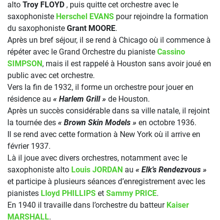
alto
Troy FLOYD
, puis quitte cet orchestre avec le
saxophoniste
Herschel EVANS
pour rejoindre la formation
du saxophoniste
Grant MOORE
.
Après un bref séjour, il se rend à Chicago où il commence à
répéter avec le Grand Orchestre du pianiste
Cassino
SIMPSON
, mais il est rappelé à Houston sans avoir joué en
public avec cet orchestre.
Vers la fin de 1932, il forme un orchestre pour jouer en
résidence au
« Harlem Grill »
de Houston.
Après un succès considérable dans sa ville natale, il rejoint
la tournée des
« Brown Skin Models »
en octobre 1936.
Il se rend avec cette formation à New York où il arrive en
février 1937.
Là il joue avec divers orchestres, notamment avec le
saxophoniste alto
Louis JORDAN
au
« Elk’s Rendezvous »
et participe à plusieurs séances d’enregistrement avec les
pianistes
Lloyd PHILLIPS
et
Sammy PRICE
.
En 1940 il travaille dans l’orchestre du batteur
Kaiser
MARSHALL
.