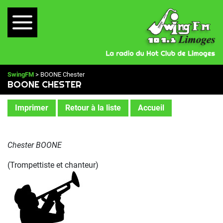
SwingFM
> BOONE Chester
BOONE CHESTER
Imprimer
Retour à la liste
Accueil
Chester BOONE
(Trompettiste et chanteur)