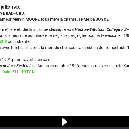
 juillet 1960
by BRADFORD
.
hanteur
Melvin MOORE
et sa mère la chanteuse
Melba JOYCE
.
rnie), elle étudie la musique classique au
« Huston-Tillotson College »
d’A
ans la musique populaire et enregistré des jingles pour la télévision en 19
ASIE
pour chanter.
e avec l’orchestre après la mort du chef sous la direction du trompettiste
n 1991 pour travailler en solo.
 in Jazz Festival »
à Austin en octobre 1996, enregistre avec le poète
Ka
de
Duke ELLINGTON
.