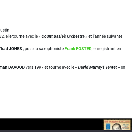
ustin.
82, elle tourne avec le
« Count Basie’s Orchestra »
et l’année suivante
Thad JONES
, puis du saxophoniste
Frank FOSTER
, enregistrant en
man DAAOOD
vers 1997 et tourne avec le
« David Murray’s Tentet »
en