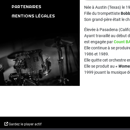
PARTENAIRES
Née à Austin (Texas) le 19
Fille du trompettiste
Bob
MENTIONS LÉGALES
Son grand-père était le c
Élevée à Pasadena (Califo
Ayant travaillé au début d
est engagée par
Count B
Elle continue à se produir
1986 et 1989.
Elle quitte cet orchestre e
Elle se produit au
« Women
1999 jouant la musique 
Gardez le player actif