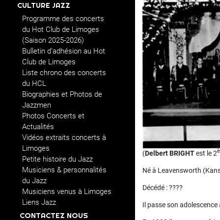
CULTURE JAZZ
Programme des concerts
du Hot Club de Limoges
(Saison 2025-2026)
Bulletin d’adhésion au Hot
Club de Limoges
Liste chrono des concerts
du HCL
Biographies et Photos de
Jazzmen
Photos Concerts et
Actualités
Vidéos extraits concerts à
Limoges
(
Delbert BRIGHT
est le 2
Petite histoire du Jazz
Musiciens & personnalités
Né à Leavensworth (Kansa
du Jazz
Décédé : ????
Musiciens venus à Limoges
Liens Jazz
Il passe son adolescence à
CONTACTEZ NOUS