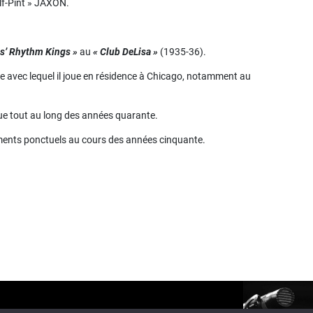
alf-Pint » JAXON.
s’ Rhythm Kings »
au
« Club DeLisa »
(1935-36).
re avec lequel il joue en résidence à Chicago, notamment au
joue tout au long des années quarante.
ements ponctuels au cours des années cinquante.