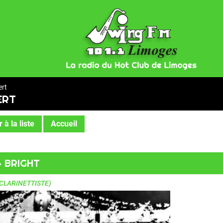
ert
ERT
 à la liste
Accueil
» BRIGHT
CLARINETTISTE)