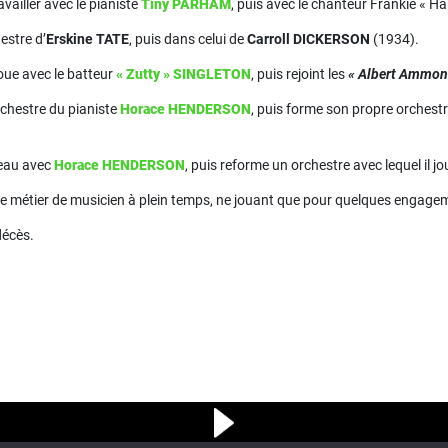
vailler avec le pianiste
Tiny PARHAM
, puis avec le chanteur Frankie « H
estre d’
Erskine TATE
, puis dans celui de
Carroll DICKERSON
(1934).
joue avec le batteur
« Zutty » SINGLETON
, puis rejoint les
« Albert Ammon
orchestre du pianiste
Horace HENDERSON
, puis forme son propre orchest
veau avec
Horace HENDERSON
, puis reforme un orchestre avec lequel il 
 le métier de musicien à plein temps, ne jouant que pour quelques engag
décès.