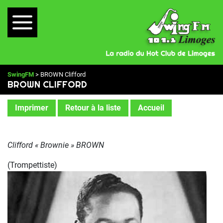
SwingFM
> BROWN Clifford
BROWN CLIFFORD
Imprimer
Retour à la liste
Accueil
Clifford « Brownie » BROWN
(Trompettiste)