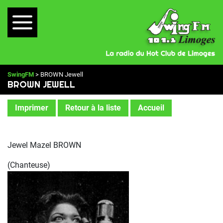
SwingFM
> BROWN Jewell
BROWN JEWELL
Imprimer
Retour à la liste
Accueil
Jewel Mazel BROWN
(Chanteuse)