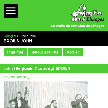
SwingFM
> Brown John
BROWN JOHN
Imprimer
Retour à la liste
Accueil
John (Benjamin Peabody) BROWN
(CONTREBASSISTE)