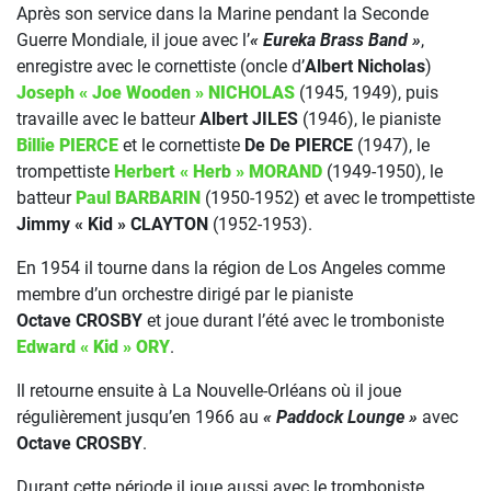
Après son service dans la Marine pendant la Seconde
Guerre Mondiale, il joue avec l’
« Eureka Brass Band »
,
enregistre avec le cornettiste (oncle d’
Albert Nicholas
)
Joseph « Joe Wooden » NICHOLAS
(1945, 1949), puis
travaille avec le batteur
Albert JILES
(1946), le pianiste
Billie PIERCE
et le cornettiste
De De PIERCE
(1947), le
trompettiste
Herbert « Herb » MORAND
(1949-1950), le
batteur
Paul BARBARIN
(1950-1952) et avec le trompettiste
Jimmy « Kid » CLAYTON
(1952-1953).
En 1954 il tourne dans la région de Los Angeles comme
membre d’un orchestre dirigé par le pianiste
Octave CROSBY
et joue durant l’été avec le tromboniste
Edward « Kid » ORY
.
Il retourne ensuite à La Nouvelle-Orléans où il joue
régulièrement jusqu’en 1966 au
« Paddock Lounge »
avec
Octave CROSBY
.
Durant cette période il joue aussi avec le tromboniste