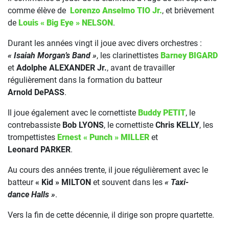
comme élève de
Lorenzo Anselmo TIO Jr.
, et brièvement
de
Louis « Big Eye » NELSON
.
Durant les années vingt il joue avec divers orchestres :
« Isaiah Morgan’s Band »
, les clarinettistes
Barney BIGARD
et
Adolphe ALEXANDER Jr.
, avant de travailler
régulièrement dans la formation du batteur
Arnold DePASS
.
Il joue également avec le cornettiste
Buddy PETIT
, le
contrebassiste
Bob LYONS
, le cornettiste
Chris KELLY
, les
trompettistes
Ernest « Punch » MILLER
et
Leonard PARKER
.
Au cours des années trente, il joue régulièrement avec le
batteur
« Kid » MILTON
et souvent dans les
« Taxi-
dance Halls »
.
Vers la fin de cette décennie, il dirige son propre quartette.