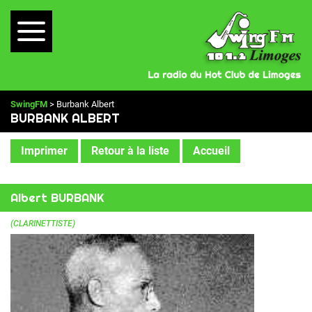
SwingFM
> Burbank Albert
BURBANK ALBERT
Imprimer
Retour à la liste
Accueil
Albert BURBANK
(CLARINETTISTE)