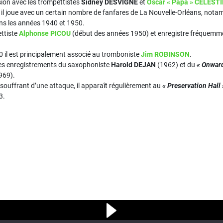
sion avec les trompettistes
Sidney DESVIGNE
et
Oscar « Papa » CELEST
il joue avec un certain nombre de fanfares de La Nouvelle-Orléans, nota
ans les années 1940 et 1950.
ettiste
Alphonse PICOU
(début des années 1950) et enregistre fréquemme
 il est principalement associé au tromboniste
Jim ROBINSON
.
 des enregistrements du saxophoniste
Harold DEJAN
(1962) et du
« Onwar
969).
souffrant d’une attaque, il apparaît régulièrement au
« Preservation Hall 
3.