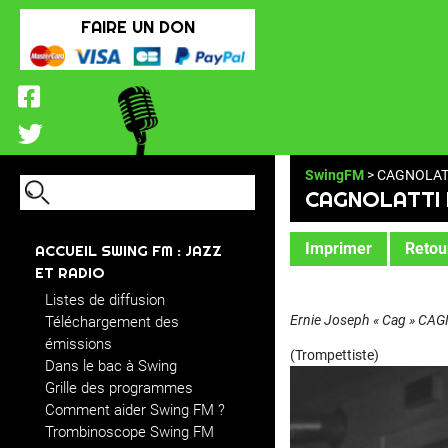
FAIRE UN DON
SwingFM
> CAGNOLATT
CAGNOLATTI 
Imprimer
Retour
ACCUEIL SWING FM : JAZZ
ET RADIO
Listes de diffusion
Ernie Joseph « Cag » CA
Téléchargement des
émissions
(Trompettiste)
Dans le bac à Swing
Grille des programmes
Comment aider Swing FM ?
Trombinoscope Swing FM