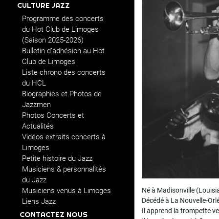
CULTURE JAZZ
Programme des concerts
du Hot Club de Limoges
(Saison 2025-2026)
Bulletin d’adhésion au Hot
Club de Limoges
Liste chrono des concerts
du HCL
Biographies et Photos de
Jazzmen
Photos Concerts et
Actualités
Vidéos extraits concerts à
Limoges
Petite histoire du Jazz
Musiciens & personnalités
du Jazz
Musiciens venus à Limoges
Né à Madisonville (Louisia
Décédé à La Nouvelle-Orlé
Liens Jazz
Il apprend la trompette ve
CONTACTEZ NOUS