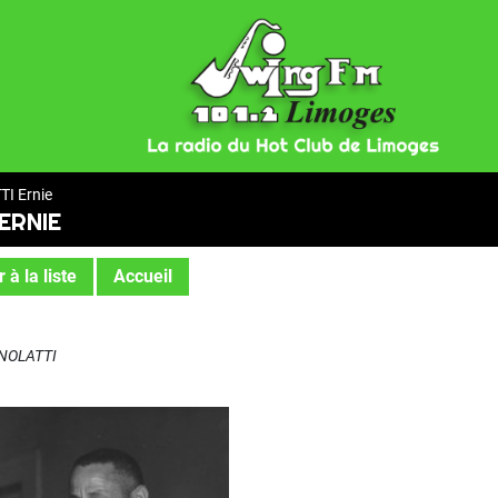
I Ernie
ERNIE
 à la liste
Accueil
GNOLATTI