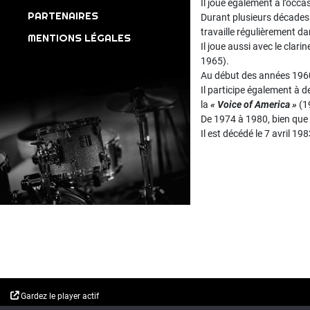
Il joue également à l’occa
PARTENAIRES
Durant plusieurs décades 
travaille régulièrement d
MENTIONS LÉGALES
Il joue aussi avec le clarin
1965).
Au début des années 1960
Il participe également à
la
« Voice of America »
(1
De 1974 à 1980, bien que 
Il est décédé le 7 avril 198
Gardez le player actif