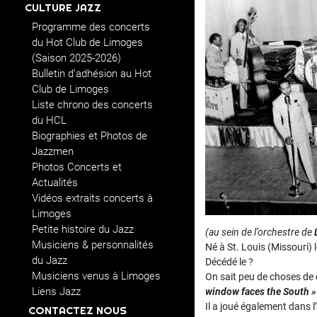
CULTURE JAZZ
Programme des concerts
du Hot Club de Limoges
(Saison 2025-2026)
Bulletin d’adhésion au Hot
Club de Limoges
Liste chrono des concerts
du HCL
Biographies et Photos de
Jazzmen
Photos Concerts et
Actualités
Vidéos extraits concerts à
Limoges
Petite histoire du Jazz
(au sein de l’orchestre de
Musiciens & personnalités
Né à St. Louis (Missouri) 
du Jazz
Décédé le ?
Musiciens venus à Limoges
On sait peu de choses de c
Liens Jazz
window faces the South »
Il a joué également dans l
CONTACTEZ NOUS