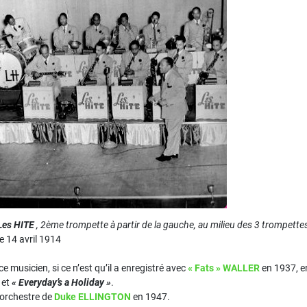
Les HITE
, 2ème trompette à partir de la gauche, au milieu des 3 trompette
le 14 avril 1914
e musicien, si ce n’est qu’il a enregistré avec
« Fats » WALLER
en 1937, e
et
« Everyday’s a Holiday »
.
’orchestre de
Duke ELLINGTON
en 1947.