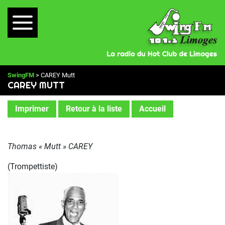
SwingFM
> CAREY Mutt
CAREY MUTT
Imprimer
Retour à la liste
Accueil
Thomas « Mutt » CAREY
(Trompettiste)