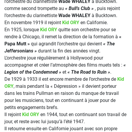
l’orchestre du clarinettiste
Wade WHALEY
à Bucktown.
comme second trompette au
« Bull’s Club »
, puis rejoint
l’orchestre du clarinettiste
Wade WHALEY
à Bucktown.
En novembre 1919 il rejoint
Kid ORY
en Californie.
En 1925, lorsque
Kid ORY
quitte son orchestre pour se
rendre à Chicago, il remet la direction de la formation à
«
Papa Mutt »
qui agrandit l’orchestre qui devient
« The
Jeffersonians »
durant la fin des années vingt.
L’orchestre joue régulièrement à Hollywood pour
accompagner et créer l’atmosphère des films muets tels :
«
Legion of the Condemned »
et
« The Road to Ruin »
.
De 1929 à 1933 il est encore membre de l’orchestre de
Kid
ORY
, mais pendant la « Dépression » il devient porteur
dans les trains Pullman en raison du manque de travail
pour les musiciens, tout en continuant à jouer pour de
petits engagements brefs.
Il rejoint
Kid ORY
en 1944, tout en continuant son travail de
jour, et reste avec lui jusqu’à l’été 1947.
Il retourne ensuite en Californie jouant avec son propre