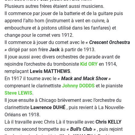
Plusieurs autres frères étaient aussi musiciens.
Il commence par jouer de la batterie et de la guitare puis
apprend l’alto horn (instrument à vent en cuivre, à
embouchure et à pistons utilisé dans les fanfares) et
change pour le cornet vers 1912.
Il commence à jouer du cornet avec le
« Crescent Orchestra
»
dirigé par son frère
Jack
à partir de 1913.
Il joue aussi avec divers orchestres de parade avant de
rejoindre l’orchestre du tromboniste
Kid ORY
en 1914,
remplaçant
Lewis MATTHEWS
.
En 1917 il tourne avec le
« Mack and Mack Show »
comprenant le clarinettiste
Johnny DODDS
et le pianiste
Steve LEWIS
.
Il joue ensuite à Chicago brièvement avec l’orchestre du
clarinettiste
Lawrence DUHÉ
, puis revient à La Nouvelle-
Orléans en 1918.
Là il travaille avec Chris Là il travaille avec
Chris KELLY
comme second trompette au
« Bull’s Club »
, puis rejoint