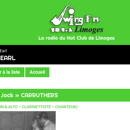
Earl
 EARL
 à la liste
Accueil
« Jock » CARRUTHERS
N & ALTO – CLARINETTISTE – CHANTEUR)