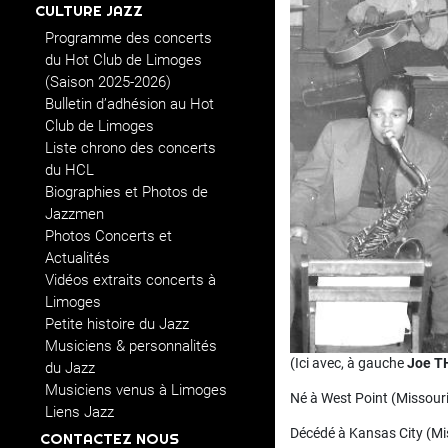
CULTURE JAZZ
Programme des concerts
du Hot Club de Limoges
(Saison 2025-2026)
Bulletin d’adhésion au Hot
Club de Limoges
Liste chrono des concerts
du HCL
Biographies et Photos de
Jazzmen
Photos Concerts et
Actualités
Vidéos extraits concerts à
Limoges
Petite histoire du Jazz
Musiciens & personnalités
(Ici avec, à gauche
Joe 
du Jazz
Musiciens venus à Limoges
Né à West Point (Missouri
Liens Jazz
Décédé à Kansas City (Mis
CONTACTEZ NOUS