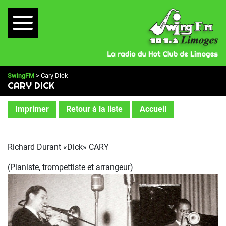
SwingFM
> Cary Dick
CARY DICK
Imprimer
Retour à la liste
Accueil
Richard Durant «Dick» CARY
(Pianiste, trompettiste et arrangeur)