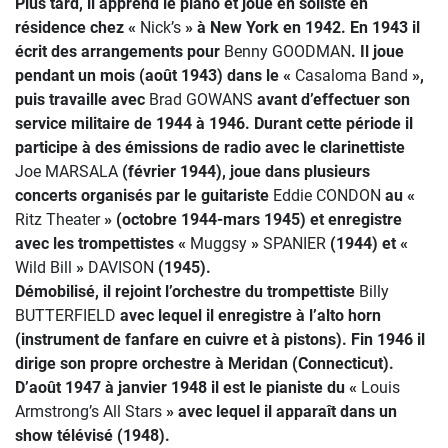
Plus tard, il apprend le piano et joue en soliste en
résidence chez «
Nick’s
» à New York en 1942. En 1943 il
écrit des arrangements pour
Benny GOODMAN
. Il joue
pendant un mois (août 1943) dans le «
Casaloma Band
»,
puis travaille avec
Brad GOWANS
avant d’effectuer son
service militaire de 1944 à 1946. Durant cette période il
participe à des émissions de radio avec le clarinettiste
Joe MARSALA
(février 1944), joue dans plusieurs
concerts organisés par le guitariste
Eddie CONDON
au «
Ritz Theater
» (octobre 1944-mars 1945) et enregistre
avec les trompettistes «
Muggsy
»
SPANIER
(1944) et «
Wild Bill
»
DAVISON
(1945).
Démobilisé, il rejoint l’orchestre du trompettiste
Billy
BUTTERFIELD
avec lequel il enregistre à l’alto horn
(instrument de fanfare en cuivre et à pistons). Fin 1946 il
dirige son propre orchestre à Meridan (Connecticut).
D’août 1947 à janvier 1948 il est le pianiste du «
Louis
Armstrong’s All Stars
» avec lequel il apparaît dans un
show télévisé (1948).