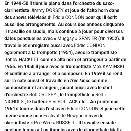
En 1949-50 il tient le piano dans l’orchestre du saxo-
clarinettiste
Jimmy DORSEY
et joue de l’alto horn dans
des shows télévisés d’
Eddie CONDON
pour qui il écrit
aussi des arrangements. Au cours des années cinquante
il travaille en studio, mais continue à jouer pour diverses
dates ponctuelles avec «
Muggsy
»
SPANIER
(fin 1952). Il
travaille et enregistre aussi avec
Eddie CONDON
également à la trompette (1954), avec le trompettiste
Bobby HACKETT
comme alto horn et arrangeur à partir de
1956. En 1958 il joue avec le trompettiste
Max KAMINSKI
et continue à arranger et à composer. En 1959 il se rend
sur la côte ouest et travaille en
free lance
comme
compositeur et arrangeur, jouant aussi avec le chef
d’orchestre
Bob CROSBY
, le trompettiste «
Red
»
NICHOLS
, le batteur
Ben POLLACK
etc… Au printemps
1964 il tourne dans l’est avec
Eddie CONDON
et joue cette
même année au «
Festival de Newport
» avec le
clarinettiste «
Pee Wee
»
RUSSELL
. Il travaille ensuite
quelque temps à Los Angeles avec le clarinettiste
Matty