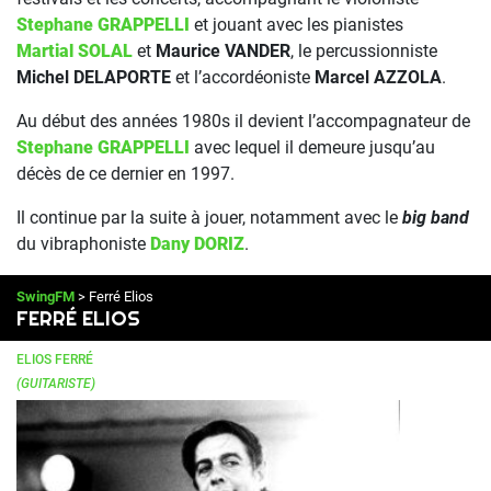
Stephane GRAPPELLI
et jouant avec les pianistes
Martial SOLAL
et
Maurice VANDER
, le percussionniste
Michel DELAPORTE
et l’accordéoniste
Marcel AZZOLA
.
Au début des années 1980s il devient l’accompagnateur de
Stephane GRAPPELLI
avec lequel il demeure jusqu’au
décès de ce dernier en 1997.
Il continue par la suite à jouer, notamment avec le
big band
du vibraphoniste
Dany DORIZ
.
SwingFM
> Ferré Elios
FERRÉ ELIOS
ELIOS FERRÉ
(GUITARISTE)