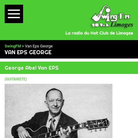
SwingFM
> Van Eps George
VAN EPS GEORGE
George Abel Van EPS
(GUITARISTE)