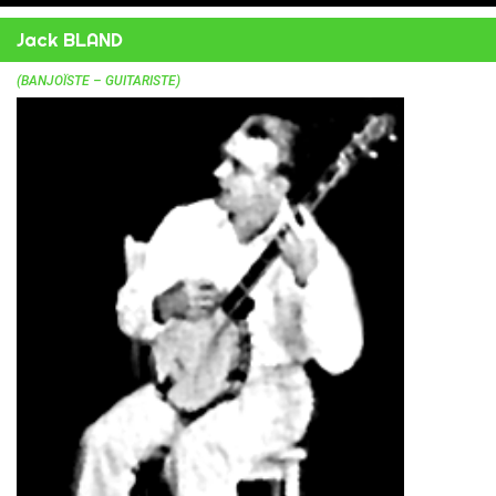
Jack BLAND
(BANJOÏSTE – GUITARISTE)