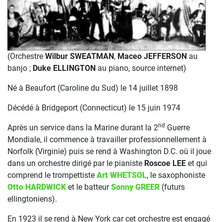
(Orchestre
Wilbur SWEATMAN
,
Maceo JEFFERSON
au
banjo ;
Duke ELLINGTON
au piano, source internet)
Né à Beaufort (Caroline du Sud) le 14 juillet 1898
Décédé à Bridgeport (Connecticut) le 15 juin 1974
nd
Après un service dans la Marine durant la 2
Guerre
Mondiale, il commence à travailler professionnellement à
Norfolk (Virginie) puis se rend à Washington D.C. où il joue
dans un orchestre dirigé par le pianiste
Roscoe LEE
et qui
comprend le trompettiste
Art WHETSOL
, le saxophoniste
Otto HARDWICK
et le batteur
Sonny GREER
(futurs
ellingtoniens).
En 1923 il se rend à New York car cet orchestre est engagé