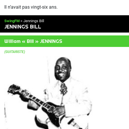
Il n’avait pas vingt-six ans.
SwingFM
> Jennings Bill
JENNINGS BILL
William « Bill » JENNINGS
(GUITARISTE)