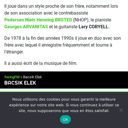
Il joue dans un style proche de son frère, notamment lors
de son association avec le contrebassiste
Pedersen Niels Henning ØRSTED
(NHOP), le pianiste
Georges ARVANITAS
et le guitariste
Lary CORYELL
.
De 1978 à la fin des années 1990s il joue en duo avec son
frère avec lequel il enregistre fréquemment et tourne à
l’étranger.
Il a aussi écrit de la musique de film.
SwingFM
> Bacsik Elek
BACSIK ELEK
Alexis Elek BACSIK
Nous utilisons des cookies pour vous garantir la meilleure
expérience sur notre site web. Si vous continuez à utiliser ce
(GUITARISTE – VIOLONISTE)
site, nous supposerons que vous en êtes satisfait.
On Air : JEANNIE AND JIMMY
CHEATHAM
OK
Mama's blues