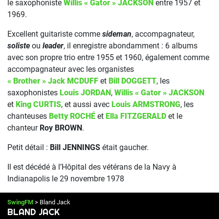
le saxophoniste
Willis « Gator » JACKSON
entre 1957 et
1969.
Excellent guitariste comme
sideman
, accompagnateur,
soliste
ou
leader
, il enregistre abondamment : 6 albums
avec son propre trio entre 1955 et 1960, également comme
accompagnateur avec les organistes
« Brother » Jack MCDUFF
et
Bill DOGGETT
, les
saxophonistes
Louis JORDAN
,
Willis « Gator » JACKSON
et
King CURTIS
, et aussi avec
Louis ARMSTRONG
, les
chanteuses
Betty ROCHÉ
et
Ella FITZGERALD
et le
chanteur
Roy BROWN
.
Petit détail :
Bill JENNINGS
était gaucher.
Il est décédé à l’Hôpital des vétérans de la Navy à
Indianapolis le 29 novembre 1978
SwingFM
> Bland Jack
BLAND JACK