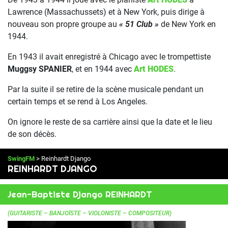
Lawrence (Massachussets) et à New York, puis dirige à
nouveau son propre groupe au
« 51 Club »
de New York en
1944.
En 1943 il avait enregistré à Chicago avec le trompettiste
Muggsy SPANIER
, et en 1944 avec
Art HODES
.
Par la suite il se retire de la scène musicale pendant un
certain temps et se rend à Los Angeles.
On ignore le reste de sa carrière ainsi que la date et le lieu
de son décès.
SwingFM
> Reinhardt Django
REINHARDT DJANGO
Jean-Baptiste Django REINHARDT
(GUITARISTE – BANJOÏSTE – VIOLONISTE – COMPOSITEUR)