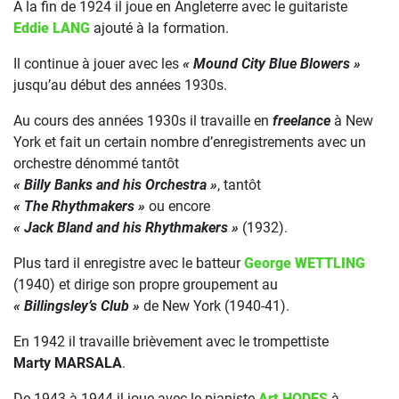
À la fin de 1924 il joue en Angleterre avec le guitariste
Eddie LANG
ajouté à la formation.
Il continue à jouer avec les
« Mound City Blue Blowers »
jusqu’au début des années 1930s.
Au cours des années 1930s il travaille en
freelance
à New
York et fait un certain nombre d’enregistrements avec un
orchestre dénommé tantôt
« Billy Banks and his Orchestra »
, tantôt
« The Rhythmakers »
ou encore
« Jack Bland and his Rhythmakers »
(1932).
Plus tard il enregistre avec le batteur
George WETTLING
(1940) et dirige son propre groupement au
« Billingsley’s Club »
de New York (1940-41).
En 1942 il travaille brièvement avec le trompettiste
Marty MARSALA
.
De 1943 à 1944 il joue avec le pianiste
Art HODES
à