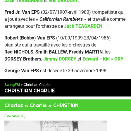
Jack TEAGARDEN
et
Will BRADLEY
.
Fred Jr. Van EPS
(02/07/1907-avril 1980) trompettiste qui
a joué avec les
« Californian Ramblers »
et travaillé comme
arrangeur pour l’orchestre de
Jack TEAGARDEN
.
Robert
(
Bobby
)
Van EPS
(10/09/1909-23/04/1986)
pianiste qui a travaillé avec les orchestres de
Red NICHOLS
,
Smith BALLEW
,
Freddy MARTIN
, les
DORSEY Brothers
,
Jimmy DORSEY
et
Edward « Kid » ORY
.
George Van EPS
est décédé le 29 novembre 1998
SwingFM
> Christian Charlie
CHRISTIAN CHARLIE
Charles « Charlie » CHRISTIAN
(GUITARISTE)