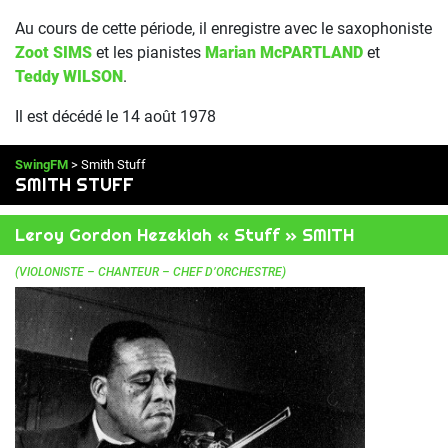
Au cours de cette période, il enregistre avec le saxophoniste
Zoot SIMS
et les pianistes
Marian McPARTLAND
et
Teddy WILSON
.
Il est décédé le 14 août 1978
SwingFM
> Smith Stuff
SMITH STUFF
Leroy Gordon Hezekiah « Stuff » SMITH
(VIOLONISTE – CHANTEUR – CHEF D’ORCHESTRE)