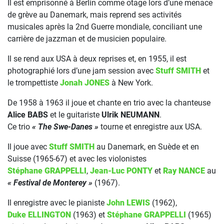
Il est emprisonné à Berlin comme otage lors d’une menace
de grève au Danemark, mais reprend ses activités
musicales après la 2nd Guerre mondiale, conciliant une
carrière de jazzman et de musicien populaire.
Il se rend aux USA à deux reprises et, en 1955, il est
photographié lors d’une jam session avec
Stuff SMITH
et
le trompettiste
Jonah JONES
à New York.
De 1958 à 1963 il joue et chante en trio avec la chanteuse
Alice BABS
et le guitariste
Ulrik NEUMANN
.
Ce trio
« The Swe-Danes »
tourne et enregistre aux USA.
Il joue avec
Stuff SMITH
au Danemark, en Suède et en
Suisse (1965-67) et avec les violonistes
Stéphane GRAPPELLI
,
Jean-Luc PONTY
et
Ray NANCE
au
« Festival de Monterey »
(1967).
Il enregistre avec le pianiste
John LEWIS
(1962),
Duke ELLINGTON
(1963) et
Stéphane GRAPPELLI
(1965)