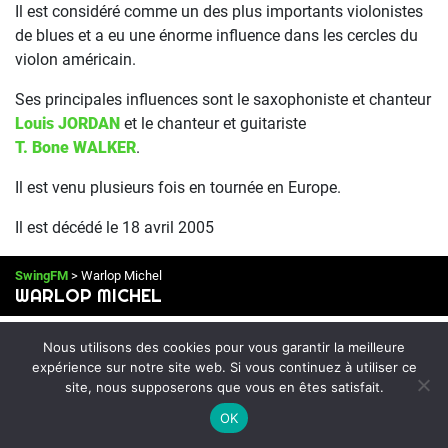
Il est considéré comme un des plus importants violonistes
de blues et a eu une énorme influence dans les cercles du
violon américain.
Ses principales influences sont le saxophoniste et chanteur
Louis JORDAN
et le chanteur et guitariste
T. Bone WALKER
.
Il est venu plusieurs fois en tournée en Europe.
Il est décédé le 18 avril 2005
SwingFM
> Warlop Michel
WARLOP MICHEL
Michel WARLOP
Nous utilisons des cookies pour vous garantir la meilleure
expérience sur notre site web. Si vous continuez à utiliser ce
(VIOLONISTE – ARANGEUR – CHEF D’ORCHESTRE)
site, nous supposerons que vous en êtes satisfait.
On Air : OLIVIER FRANC
OK
New JB