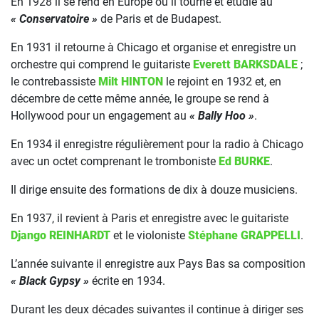
En 1928 il se rend en Europe où il tourne et étudie au
« Conservatoire »
de Paris et de Budapest.
En 1931 il retourne à Chicago et organise et enregistre un
orchestre qui comprend le guitariste
Everett BARKSDALE
;
le contrebassiste
Milt HINTON
le rejoint en 1932 et, en
décembre de cette même année, le groupe se rend à
Hollywood pour un engagement au
« Bally Hoo »
.
En 1934 il enregistre régulièrement pour la radio à Chicago
avec un octet comprenant le tromboniste
Ed BURKE
.
Il dirige ensuite des formations de dix à douze musiciens.
En 1937, il revient à Paris et enregistre avec le guitariste
Django REINHARDT
et le violoniste
Stéphane GRAPPELLI
.
L’année suivante il enregistre aux Pays Bas sa composition
« Black Gypsy »
écrite en 1934.
Durant les deux décades suivantes il continue à diriger ses