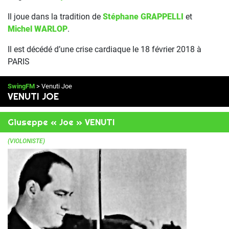
Il joue dans la tradition de
Stéphane GRAPPELLI
et
Michel WARLOP
.
Il est décédé d’une crise cardiaque le 18 février 2018 à
PARIS
SwingFM
> Venuti Joe
VENUTI JOE
Giuseppe « Joe » VENUTI
(VIOLONISTE)