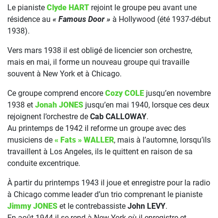
Le pianiste
Clyde HART
rejoint le groupe peu avant une
résidence au
« Famous Door »
à Hollywood (été 1937-début
1938).
Vers mars 1938 il est obligé de licencier son orchestre,
mais en mai, il forme un nouveau groupe qui travaille
souvent à New York et à Chicago.
Ce groupe comprend encore
Cozy COLE
jusqu’en novembre
1938 et
Jonah JONES
jusqu’en mai 1940, lorsque ces deux
rejoignent l’orchestre de
Cab CALLOWAY
.
Au printemps de 1942 il reforme un groupe avec des
musiciens de
« Fats » WALLER
, mais à l’automne, lorsqu’ils
travaillent à Los Angeles, ils le quittent en raison de sa
conduite excentrique.
À partir du printemps 1943 il joue et enregistre pour la radio
à Chicago comme leader d’un trio comprenant le pianiste
Jimmy JONES
et le contrebassiste
John LEVY
.
En août 1944 il se rend à New York où il enregistre et