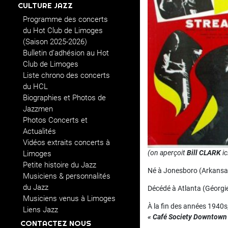
CULTURE JAZZ
Programme des concerts
du Hot Club de Limoges
(Saison 2025-2026)
Bulletin d’adhésion au Hot
Club de Limoges
Liste chrono des concerts
du HCL
Biographies et Photos de
Jazzmen
Photos Concerts et
Actualités
Vidéos extraits concerts à
(on aperçoit
Bill CLARK
ic
Limoges
Petite histoire du Jazz
Né à Jonesboro (Arkansas)
Musiciens & personnalités
du Jazz
Décédé à Atlanta (Géorgie)
Musiciens venus à Limoges
À la fin des années 1940s, 
Liens Jazz
« Café Society Downtown
CONTACTEZ NOUS