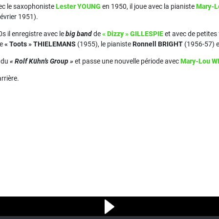
ec le saxophoniste
Lester YOUNG
en 1950, il joue avec la pianiste
Mary-L
évrier 1951).
 il enregistre avec le
big band
de
« Dizzy » GILLESPIE
et avec de petites
te
« Toots » THIELEMANS
(1955), le pianiste
Ronnell BRIGHT
(1956-57) et
e du
« Rolf Kühn’s Group »
et passe une nouvelle période avec
Mary-Lou W
rrière.