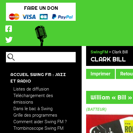
FAIRE UN DON
SwingFM
> Clark Bill
CLARK BILL
Imprimer
Retour
ACCUEIL SWING FM : JAZZ
ET RADIO
Listes de diffusion
Téléchargement des
William « Bill 
émissions
Dans le bac à Swing
(BATTEUR)
Grille des programmes
Comment aider Swing FM ?
Trombinoscope Swing FM