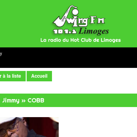
y
 à la liste
Accueil
« Jimmy » COBB