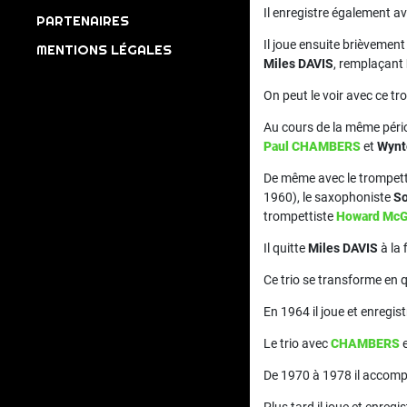
Il enregistre également av
PARTENAIRES
Il joue ensuite brièvemen
MENTIONS LÉGALES
Miles DAVIS
, remplaçant
On peut le voir avec ce tr
Au cours de la même pério
Paul CHAMBERS
et
Wynt
De même avec le trompet
1960), le saxophoniste
S
trompettiste
Howard Mc
Il quitte
Miles DAVIS
à la 
Ce trio se transforme en 
En 1964 il joue et enregi
Le trio avec
CHAMBERS
De 1970 à 1978 il accom