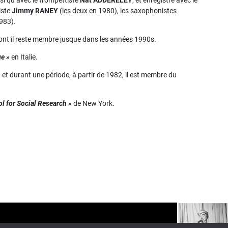
nsi qu’avec le trompettiste
Nat ADDERELEY
, et enregistre avec le
riste
Jimmy RANEY
(les deux en 1980), les saxophonistes
983).
dont il reste membre jusque dans les années 1990s.
ge »
en Italie.
, et durant une période, à partir de 1982, il est membre du
l for Social Research »
de New York.