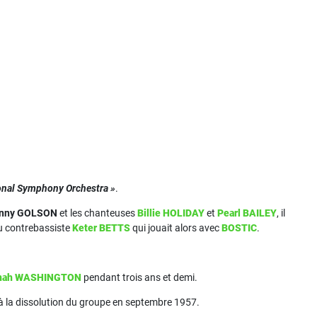
onal Symphony Orchestra »
.
nny GOLSON
et les chanteuses
Billie HOLIDAY
et
Pearl BAILEY
, il
u contrebassiste
Keter BETTS
qui jouait alors avec
BOSTIC
.
nah WASHINGTON
pendant trois ans et demi.
à la dissolution du groupe en septembre 1957.