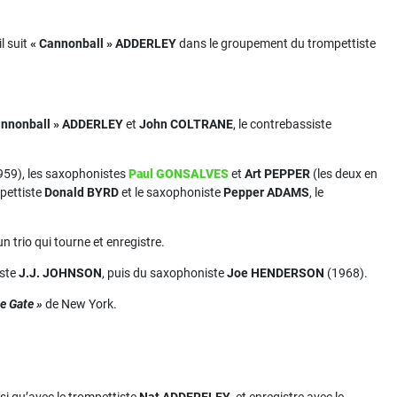
l suit
« Cannonball » ADDERLEY
dans le groupement du trompettiste
annonball » ADDERLEY
et
John COLTRANE
, le contrebassiste
959), les saxophonistes
Paul GONSALVES
et
Art PEPPER
(les deux en
pettiste
Donald BYRD
et le saxophoniste
Pepper ADAMS
, le
 un trio qui tourne et enregistre.
iste
J.J. JOHNSON
, puis du saxophoniste
Joe HENDERSON
(1968).
ge Gate »
de New York.