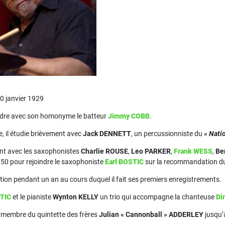
0 janvier 1929
ndre avec son homonyme le batteur
Jimmy COBB
.
, il étudie brièvement avec
Jack DENNETT
, un percussionniste du
« Nati
ent avec les saxophonistes
Charlie ROUSE
,
Leo PARKER
,
Frank WESS
,
Be
1950 pour rejoindre le saxophoniste
Earl BOSTIC
sur la recommandation d
ation pendant un an au cours duquel il fait ses premiers enregistrements.
TIC
et le pianiste
Wynton KELLY
un trio qui accompagne la chanteuse
Di
nt membre du quintette des frères
Julian « Cannonball » ADDERLEY
jusqu’