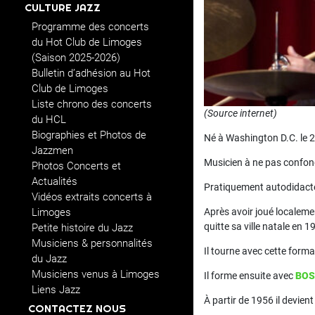
CULTURE JAZZ
Programme des concerts
du Hot Club de Limoges
(Saison 2025-2026)
Bulletin d’adhésion au Hot
Club de Limoges
Liste chrono des concerts
(Source internet)
du HCL
Biographies et Photos de
Né à Washington D.C. le 2
Jazzmen
Musicien à ne pas confo
Photos Concerts et
Actualités
Pratiquement autodidacte
Vidéos extraits concerts à
Limoges
Après avoir joué localem
quitte sa ville natale en 
Petite histoire du Jazz
Musiciens & personnalités
Il tourne avec cette form
du Jazz
Musiciens venus à Limoges
Il forme ensuite avec
BOS
Liens Jazz
À partir de 1956 il devie
CONTACTEZ NOUS