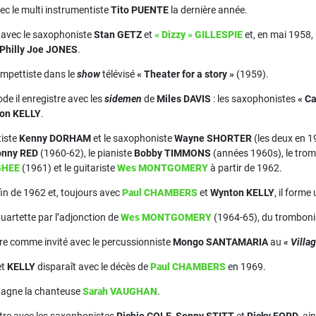
ec le multi instrumentiste
Tito PUENTE
la dernière année.
t avec le saxophoniste
Stan GETZ
et
« Dizzy » GILLESPIE
et, en mai 1958, i
Philly Joe JONES
.
ompettiste dans le
show
télévisé
« Theater for a story »
(1959).
de il enregistre avec les
sidemen
de
Miles DAVIS
: les saxophonistes
« C
on KELLY
.
tiste
Kenny DORHAM
et le saxophoniste
Wayne SHORTER
(les deux en 1
onny RED
(1960-62), le pianiste
Bobby TIMMONS
(années 1960s), le trom
GHEE
(1961) et le guitariste
Wes MONTGOMERY
à partir de 1962.
fin de 1962 et, toujours avec
Paul CHAMBERS
et
Wynton KELLY
, il forme
quartette par l’adjonction de
Wes MONTGOMERY
(1964-65), du trombon
stre comme invité avec le percussionniste
Mongo SANTAMARIA
au
« Villa
et
KELLY
disparaît avec le décès de
Paul CHAMBERS
en 1969.
pagne la chanteuse
Sarah VAUGHAN
.