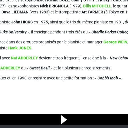
istre avec les saxophonistes
Richie COLE
,
Sonny STITT
et
Ricky FORD
, ai
77), les saxophonistes
Nick BRIGNOLA
(1979),
Billy MITCHELL
, le guita
t
Dave LIEBMAN
(vers 1983) et le trompettiste
Art FARMER
(à Tokyo en 1
ianiste
John HICKS
en 1975, ainsi que le trio du même pianiste en 1981, 
Duke University »
, il enseigne pendant trois étés au
« Charlie Parker Colle
lance dans des groupes organisés par le pianiste et manager
George WEIN
niste
Hank JONES
.
il avec
Nat ADDERLEY
devienne trop fréquent, il enseigne à la
« New Schoo
c
ADDERLEY
au
« Sweet Basil »
et fait plusieurs enregistrements.
jouer et, en 1998, enregistre avec une petite formation :
« Cobb’s Mob »
.