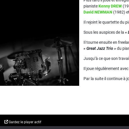
Plus tard il joue et enreg
pianiste
Kenny DREW
(19
David NEWMAN
(1982) e
Il rejoint le quartette du p
Sous les auspices de la
« 
Il tourne ensuite en free
« Great Jazz Trio »
du pia
Jusqu’à ce que son trava
Il joue régulièrement ave
Par la suite il continue à 
Gardez le player actif