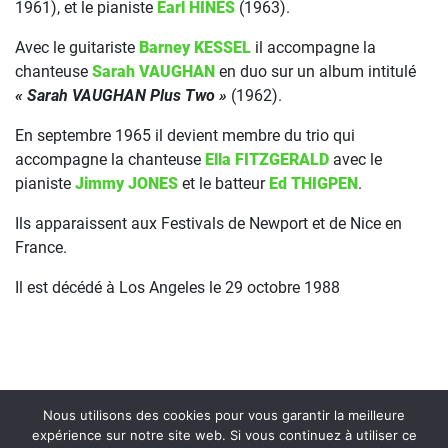
1961), et le pianiste
Earl HINES
(1963).
Avec le guitariste
Barney KESSEL
il accompagne la
chanteuse
Sarah VAUGHAN
en duo sur un album intitulé
« Sarah VAUGHAN Plus Two »
(1962).
En septembre 1965 il devient membre du trio qui
accompagne la chanteuse
Ella FITZGERALD
avec le
pianiste
Jimmy JONES
et le batteur
Ed THIGPEN
.
Ils apparaissent aux Festivals de Newport et de Nice en
France.
Il est décédé à Los Angeles le 29 octobre 1988
Nous utilisons des cookies pour vous garantir la meilleure
expérience sur notre site web. Si vous continuez à utiliser ce