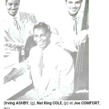
(
Irving ASHBY
, (g),
Nat King COLE
, (p) et
Joe COMFORT
,
(b))