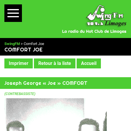
SwingFM
> Comfort Joe
COMFORT JOE
Imprimer
Retour à la liste
Accueil
Joseph George « Joe » COMFORT
(CONTREBASSISTE)