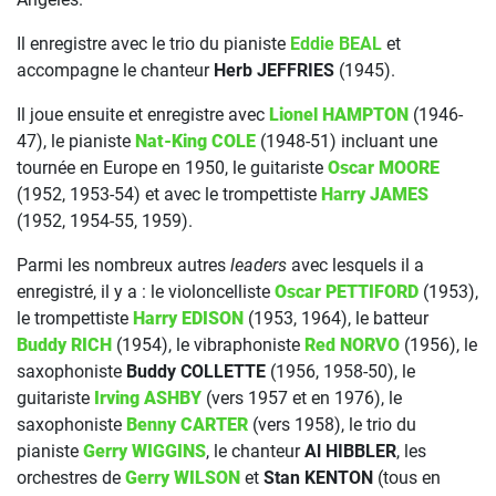
Il enregistre avec le trio du pianiste
Eddie BEAL
et
accompagne le chanteur
Herb JEFFRIES
(1945).
Il joue ensuite et enregistre avec
Lionel HAMPTON
(1946-
47), le pianiste
Nat-King COLE
(1948-51) incluant une
tournée en Europe en 1950, le guitariste
Oscar MOORE
(1952, 1953-54) et avec le trompettiste
Harry JAMES
(1952, 1954-55, 1959).
Parmi les nombreux autres
leaders
avec lesquels il a
enregistré, il y a : le violoncelliste
Oscar PETTIFORD
(1953),
le trompettiste
Harry EDISON
(1953, 1964), le batteur
Buddy RICH
(1954), le vibraphoniste
Red NORVO
(1956), le
saxophoniste
Buddy COLLETTE
(1956, 1958-50), le
guitariste
Irving ASHBY
(vers 1957 et en 1976), le
saxophoniste
Benny CARTER
(vers 1958), le trio du
pianiste
Gerry WIGGINS
, le chanteur
Al HIBBLER
, les
orchestres de
Gerry WILSON
et
Stan KENTON
(tous en