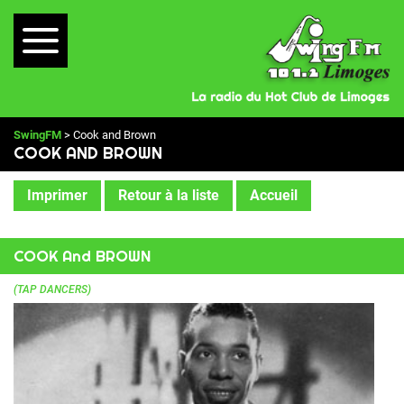
SwingFM
> Cook and Brown
COOK AND BROWN
Imprimer
Retour à la liste
Accueil
COOK And BROWN
(TAP DANCERS)