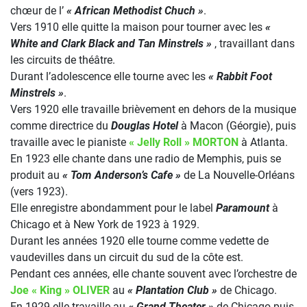
chœur de l’
« African Methodist Chuch »
.
Vers 1910 elle quitte la maison pour tourner avec les
«
White and Clark Black and Tan Minstrels »
, travaillant dans
les circuits de théâtre.
Durant l’adolescence elle tourne avec les
« Rabbit Foot
Minstrels »
.
Vers 1920 elle travaille brièvement en dehors de la musique
comme directrice du
Douglas Hotel
à Macon (Géorgie), puis
travaille avec le pianiste
« Jelly Roll » MORTON
à Atlanta.
En 1923 elle chante dans une radio de Memphis, puis se
produit au
« Tom Anderson’s Cafe »
de La Nouvelle-Orléans
(vers 1923).
Elle enregistre abondamment pour le label
Paramount
à
Chicago et à New York de 1923 à 1929.
Durant les années 1920 elle tourne comme vedette de
vaudevilles dans un circuit du sud de la côte est.
Pendant ces années, elle chante souvent avec l’orchestre de
Joe « King » OLIVER
au
« Plantation Club »
de Chicago.
En 1929 elle travaille au
« Grand Theater »
de Chicago puis