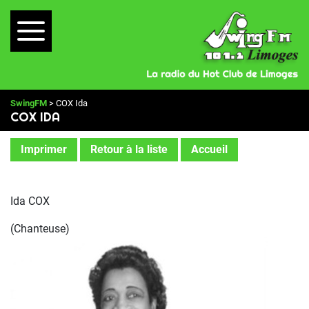
SwingFM
> COX Ida
COX IDA
Imprimer
Retour à la liste
Accueil
Ida COX
(Chanteuse)