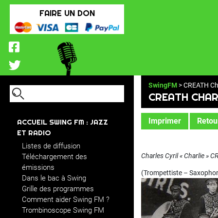
FAIRE UN DON
SwingFM
> CREATH Cha
CREATH CHAR
Imprimer
Retour
ACCUEIL SWING FM : JAZZ
ET RADIO
Listes de diffusion
Charles Cyril « Charlie » 
Téléchargement des
émissions
(Trompettiste – Saxophon
Dans le bac à Swing
Grille des programmes
Comment aider Swing FM ?
Trombinoscope Swing FM