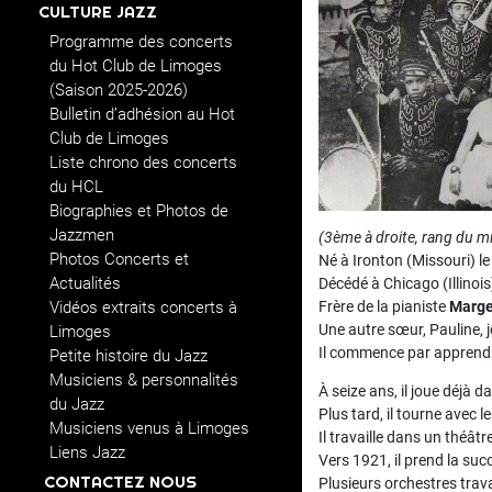
CULTURE JAZZ
Programme des concerts
du Hot Club de Limoges
(Saison 2025-2026)
Bulletin d’adhésion au Hot
Club de Limoges
Liste chrono des concerts
du HCL
Biographies et Photos de
Jazzmen
(3ème à droite, rang du mi
Photos Concerts et
Né à Ironton (Missouri) 
Actualités
Décédé à Chicago (Illinoi
Vidéos extraits concerts à
Frère de la pianiste
Marg
Une autre sœur, Pauline, j
Limoges
Il commence par apprendre
Petite histoire du Jazz
Musiciens & personnalités
À seize ans, il joue déjà d
du Jazz
Plus tard, il tourne avec l
Musiciens venus à Limoges
Il travaille dans un théâtr
Liens Jazz
Vers 1921, il prend la succ
CONTACTEZ NOUS
Plusieurs orchestres trav