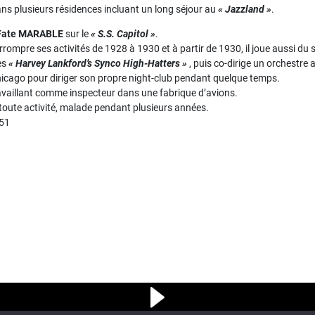
ns plusieurs résidences incluant un long séjour au
« Jazzland »
.
Fate MARABLE
sur le
« S.S. Capitol »
.
terrompre ses activités de 1928 à 1930 et à partir de 1930, il joue aussi d
les
« Harvey Lankford’s Synco High-Hatters »
, puis co-dirige un orchestre
 Chicago pour diriger son propre night-club pendant quelque temps.
availlant comme inspecteur dans une fabrique d’avions.
er toute activité, malade pendant plusieurs années.
951