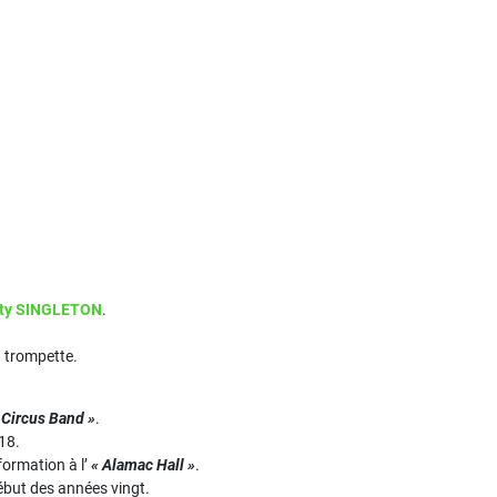
tty SINGLETON
.
a trompette.
 Circus Band »
.
918.
 formation à l’
« Alamac Hall »
.
ébut des années vingt.