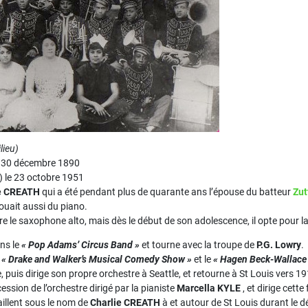
lieu)
le 30 décembre 1890
s) le 23 octobre 1951
e CREATH
qui a été pendant plus de quarante ans l’épouse du batteur
Zu
ouait aussi du piano.
 le saxophone alto, mais dès le début de son adolescence, il opte pour l
ans le
« Pop Adams’ Circus Band »
et tourne avec la troupe de
P.G. Lowry
.
e
« Drake and Walker’s Musical Comedy Show »
et le
« Hagen Beck-Wallace
e, puis dirige son propre orchestre à Seattle, et retourne à St Louis vers 1
ession de l’orchestre dirigé par la pianiste
Marcella KYLE
, et dirige cette
aillent sous le nom de
Charlie CREATH
à et autour de St Louis durant le d