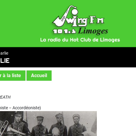
rlie
LIE
 à la liste
Accueil
CREATH
iste – Accordéoniste)