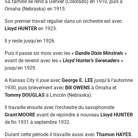
Sa famille se rend à Denver (Colorado) en 1910, puis à
Omaha (Nebraska) en 1915.
Son premier travail régulier dans un orchestre est avec
Lloyd HUNTER
en 1923.
Il y reste jusqu’en 1926.
Puis il passe six mois avec les
« Dandie Dixie Minstrels »
avant de revenir avec les
« Lloyd Hunter’s Serenaders »
jusqu’en 1929.
A Kansas City il joue avec
George E. LEE
jusqu’à l’automne
1930, puis brièvement avec
Bill OWENS
à Omaha et
Tommy DOUGLAS
à Lincoln (Nebraska).
Il travaille ensuite avec l’orchestre du saxophoniste
Grant MOORE
avant de rejoindre à nouveau
Lloyd HUNTER
de fin 1931 à septembre 1932.
Durant cette période il travaille aussi avec
Thamon HAYES
.