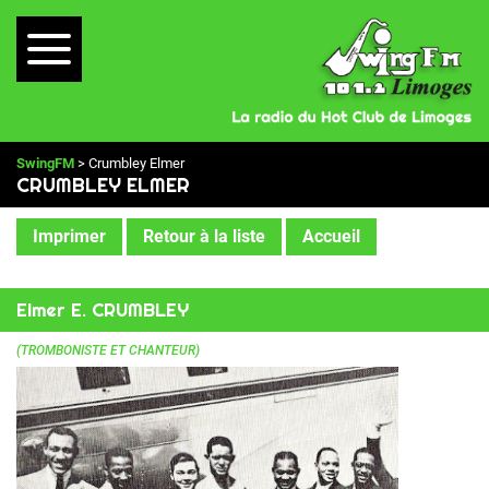
SwingFM
> Crumbley Elmer
CRUMBLEY ELMER
Imprimer
Retour à la liste
Accueil
Elmer E. CRUMBLEY
(TROMBONISTE ET CHANTEUR)